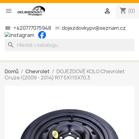
shopping_cart


(0)
☎:
+420777075948
✉:
dojezdovkypv@seznam.cz
search
Domů
Chevrolet
DOJEZDOVÉ KOLO Chevrolet
Cruze I(2009 - 2014) R17 5X115X70,3