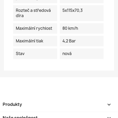
Rozteč a středová
5x115x70,3
díra
Maximální rychlost
80 km/h
Maximální tlak
4,2 Bar
Stav
nová
Produkty

Naše společnost