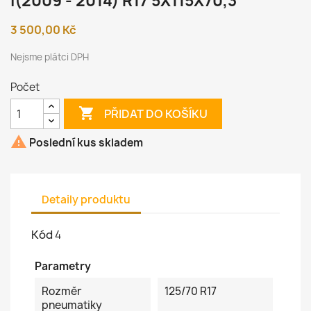
I(2009 - 2014) R17 5X115X70,3
3 500,00 Kč
Nejsme plátci DPH
Počet

PŘIDAT DO KOŠÍKU

Poslední kus skladem
Detaily produktu
Kód
4
Parametry
Rozměr
125/70 R17
pneumatiky