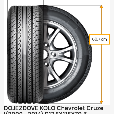
60,7 cm


DOJEZDOVÉ KOLO Chevrolet Cruze