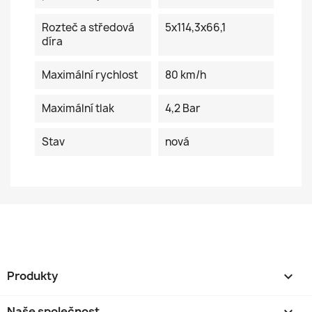
Rozteč a středová
5x114,3x66,1
díra
Maximální rychlost
80 km/h
Maximální tlak
4,2 Bar
Stav
nová
Produkty

Naše společnost