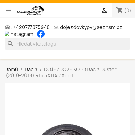
shopping_cart


(0)
☎:
+420777075948
✉:
dojezdovkypv@seznam.cz
search
Domů
Dacia
DOJEZDOVÉ KOLO Dacia Duster
I(2010-2018) R16 5X114,3X66,1