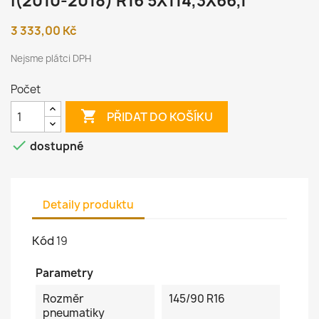
I(2010-2018) R16 5X114,3X66,1
3 333,00 Kč
Nejsme plátci DPH
Počet

PŘIDAT DO KOŠÍKU

dostupné
Detaily produktu
Kód
19
Parametry
Rozměr
145/90 R16
pneumatiky