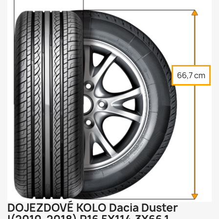
66,7 cm


DOJEZDOVÉ KOLO Dacia Duster