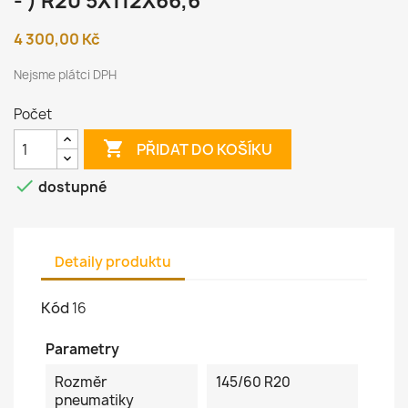
- ) R20 5X112X66,6
4 300,00 Kč
Nejsme plátci DPH
Počet

PŘIDAT DO KOŠÍKU

dostupné
Detaily produktu
Kód
16
Parametry
Rozměr
145/60 R20
pneumatiky