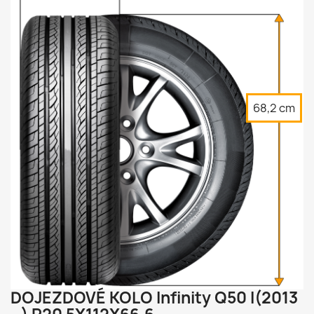
68,2 cm


DOJEZDOVÉ KOLO Infinity Q50 I(2013