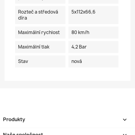
Rozteč a středová
5x112x66,6
díra
Maximální rychlost
80 km/h
Maximální tlak
4,2 Bar
Stav
nová
Produkty

Naše společnost