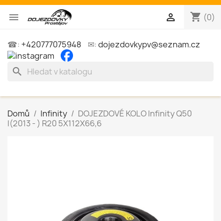
shopping_cart


(0)
☎:
+420777075948
✉:
dojezdovkypv@seznam.cz
search
Domů
Infinity
DOJEZDOVÉ KOLO Infinity Q50
I(2013 - ) R20 5X112X66,6