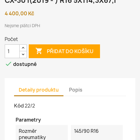
CX-30 I(2019 - ) R16 5X114,3X67,1
4 400,00 Kč
Nejsme plátci DPH
Počet

PŘIDAT DO KOŠÍKU

dostupné
Detaily produktu
Popis
Kód
22/2
Parametry
Rozměr
145/90 R16
pneumatiky