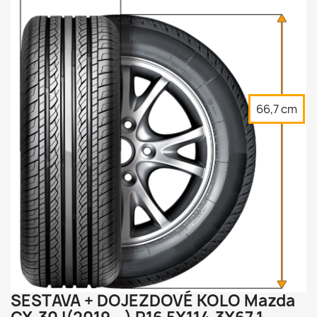
66,7 cm


SESTAVA + DOJEZDOVÉ KOLO Mazda