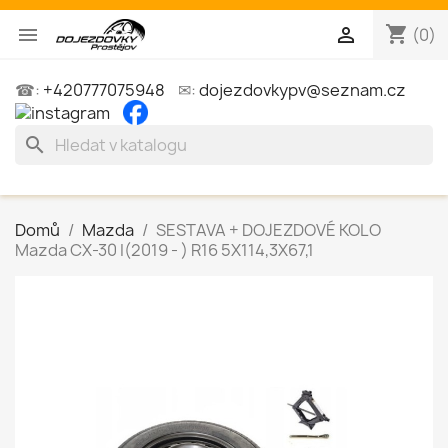
shopping_cart


(0)
☎:
+420777075948
✉:
dojezdovkypv@seznam.cz
search
Domů
Mazda
SESTAVA + DOJEZDOVÉ KOLO
Mazda CX-30 I(2019 - ) R16 5X114,3X67,1