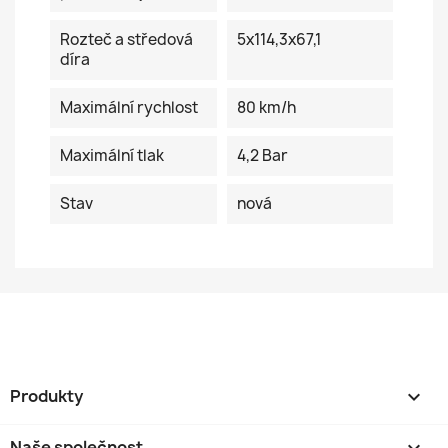
Rozteč a středová
5x114,3x67,1
díra
Maximální rychlost
80 km/h
Maximální tlak
4,2 Bar
Stav
nová
Produkty

Naše společnost