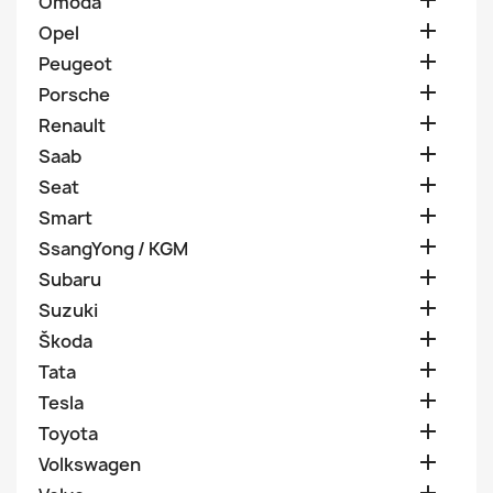

Omoda

Opel

Peugeot

Porsche

Renault

Saab

Seat

Smart

SsangYong / KGM

Subaru

Suzuki

Škoda

Tata

Tesla

Toyota

Volkswagen