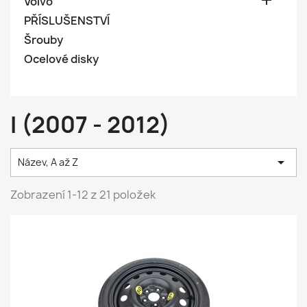

Volvo
PŘÍSLUŠENSTVÍ
Šrouby
Ocelové disky
I (2007 - 2012)

Název, A až Z
Zobrazení 1-12 z 21 položek