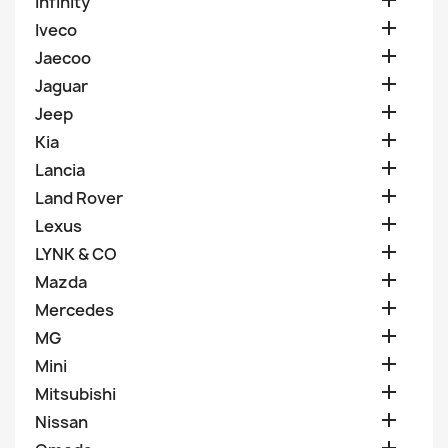

Infinity

Iveco

Jaecoo

Jaguar

Jeep

Kia

Lancia

Land Rover

Lexus

LYNK & CO

Mazda

Mercedes

MG

Mini

Mitsubishi

Nissan