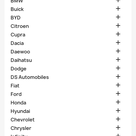

BMW

Buick

BYD

Citroen

Cupra

Dacia

Daewoo

Daihatsu

Dodge

DS Automobiles

Fiat

Ford

Honda

Hyundai

Chevrolet

Chrysler