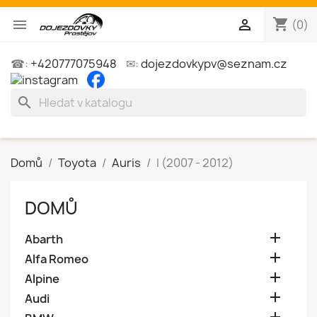
shopping_cart


(0)
☎:
+420777075948
✉:
dojezdovkypv@seznam.cz
search
Domů
Toyota
Auris
I (2007 - 2012)
DOMŮ

Abarth

Alfa Romeo

Alpine

Audi