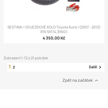
SESTAVA + DOJEZDOVÉ KOLO Toyota Auris I (2007 - 2012)
R16 5X114,3X60,1
4 350,00 Kč
Zobrazení 1-12 z 21 položek
1

Další
2
Zpět na začátek
