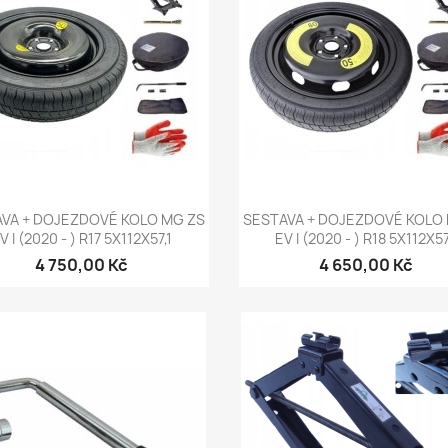
Rychlý náhled
Rychlý náhled


VA + DOJEZDOVÉ KOLO MG ZS
SESTAVA + DOJEZDOVÉ KOLO
V I (2020 - ) R17 5X112X57,1
EV I (2020 - ) R18 5X112X57
4 750,00 Kč
4 650,00 Kč