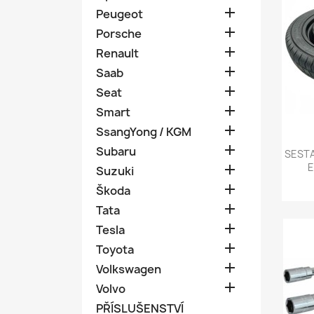

Peugeot

Porsche

Renault

Saab

Seat

Smart

SsangYong / KGM

Subaru
SESTA
E

Suzuki

Škoda

Tata

Tesla

Toyota

Volkswagen

Volvo
PŘÍSLUŠENSTVÍ