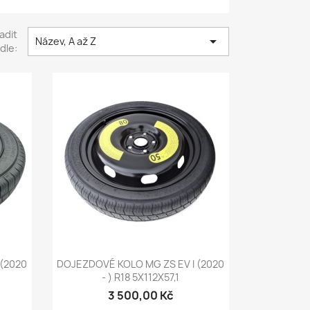
adit

Název, A až Z
dle:
Rychlý náhled

 (2020
DOJEZDOVÉ KOLO MG ZS EV I (2020
- ) R18 5X112X57,1
3 500,00 Kč