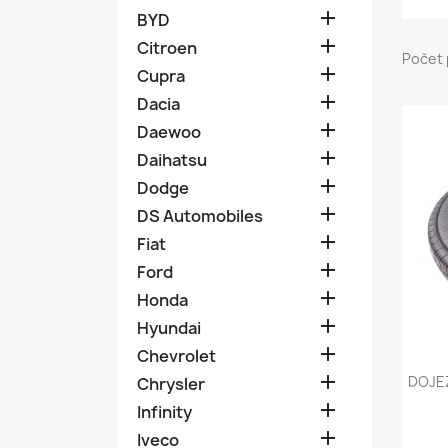

BYD

Citroen
Počet 

Cupra

Dacia

Daewoo

Daihatsu

Dodge

DS Automobiles

Fiat

Ford

Honda

Hyundai

Chevrolet

DOJEZ
Chrysler

Infinity

Iveco