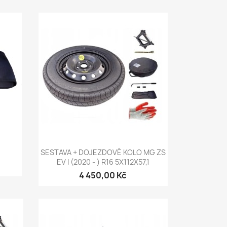
Rychlý náhled

SESTAVA + DOJEZDOVÉ KOLO MG ZS
EV I (2020 - ) R16 5X112X57,1
4 450,00 Kč