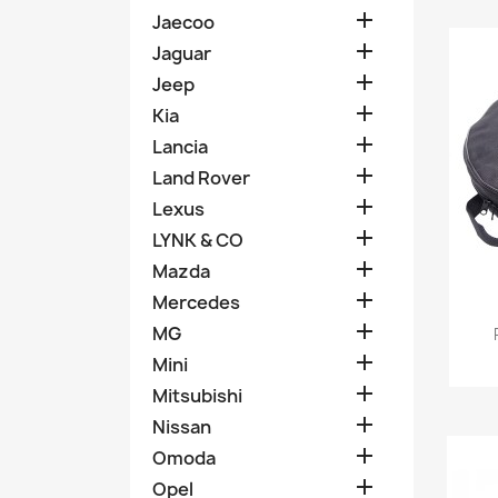

Jaecoo

Jaguar

Jeep

Kia

Lancia

Land Rover

Lexus

LYNK & CO

Mazda

Mercedes

MG

Mini

Mitsubishi

Nissan

Omoda

Opel