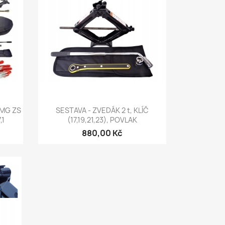
Rychlý náhled

 MG ZS
SESTAVA - ZVEDÁK 2 t, KLÍČ
,1
(17,19,21,23), POVLAK
880,00 Kč