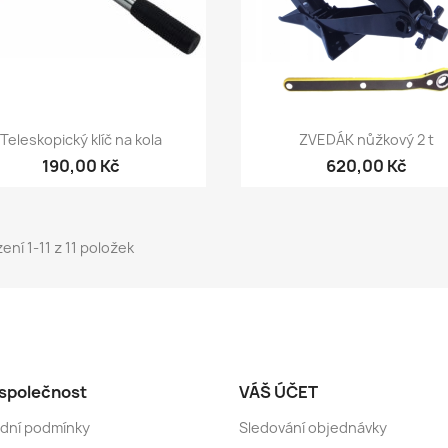
Rychlý náhled
Rychlý náhled


Teleskopický klíč na kola
ZVEDÁK nůžkový 2 t
190,00 Kč
620,00 Kč
ení 1-11 z 11 položek
společnost
VÁŠ ÚČET
dní podmínky
Sledování objednávky