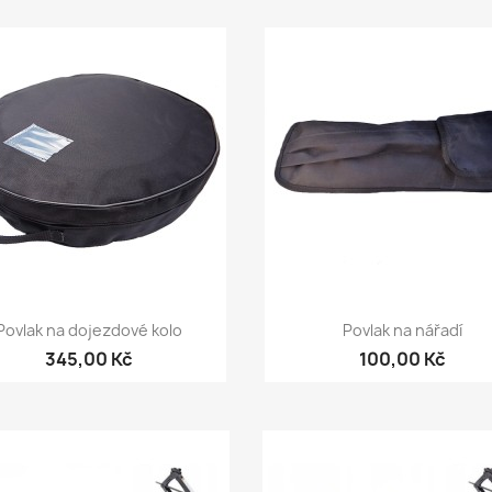
Rychlý náhled
Rychlý náhled


Povlak na dojezdové kolo
Povlak na nářadí
345,00 Kč
100,00 Kč