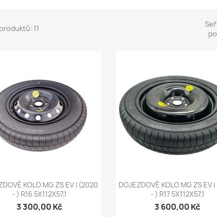
Seř
produktů: 11
po
Rychlý náhled
Rychlý náhled


DOVÉ KOLO MG ZS EV I (2020
DOJEZDOVÉ KOLO MG ZS EV I
- ) R16 5X112X57,1
- ) R17 5X112X57,1
3 300,00 Kč
3 600,00 Kč