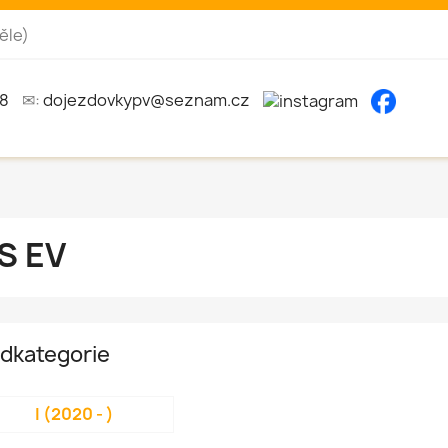
ěle)
8
✉:
dojezdovkypv@seznam.cz
S EV
dkategorie
I (2020 - )