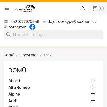
shopping_cart


(0)
☎:
+420777075948
✉:
dojezdovkypv@seznam.cz
search
Domů
Chevrolet
Trax
DOMŮ

Abarth

Alfa Romeo

Alpine

Audi