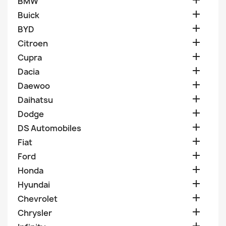

BMW

Buick

BYD

Citroen

Cupra

Dacia

Daewoo

Daihatsu

Dodge

DS Automobiles

Fiat

Ford

Honda

Hyundai

Chevrolet

Chrysler