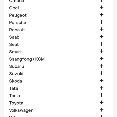

Omoda

Opel

Peugeot

Porsche

Renault

Saab

Seat

Smart

SsangYong / KGM

Subaru

Suzuki

Škoda

Tata

Tesla

Toyota

Volkswagen