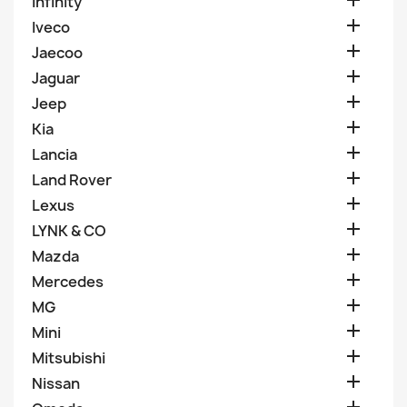

Infinity

Iveco

Jaecoo

Jaguar

Jeep

Kia

Lancia

Land Rover

Lexus

LYNK & CO

Mazda

Mercedes

MG

Mini

Mitsubishi

Nissan