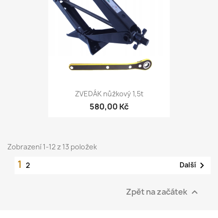
ZVEDÁK nůžkový 1,5t
580,00 Kč
Zobrazení 1-12 z 13 položek
1

Další
2
Zpět na začátek
