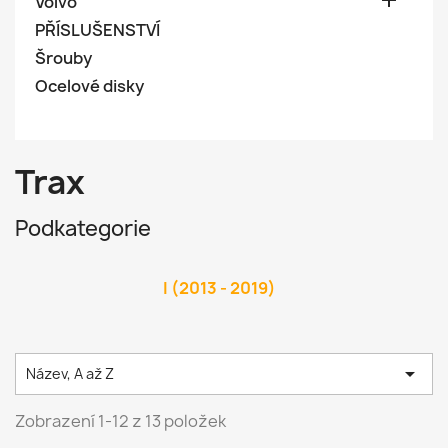

Volvo
PŘÍSLUŠENSTVÍ
Šrouby
Ocelové disky
Trax
Podkategorie
I (2013 - 2019)

Název, A až Z
Zobrazení 1-12 z 13 položek