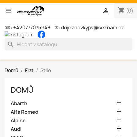
shopping_cart


(0)
☎:
+420777075948
✉:
dojezdovkypv@seznam.cz
search
Domů
Fiat
Stilo
DOMŮ

Abarth

Alfa Romeo

Alpine

Audi