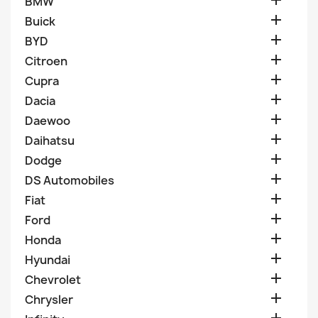

BMW

Buick

BYD

Citroen

Cupra

Dacia

Daewoo

Daihatsu

Dodge

DS Automobiles

Fiat

Ford

Honda

Hyundai

Chevrolet

Chrysler