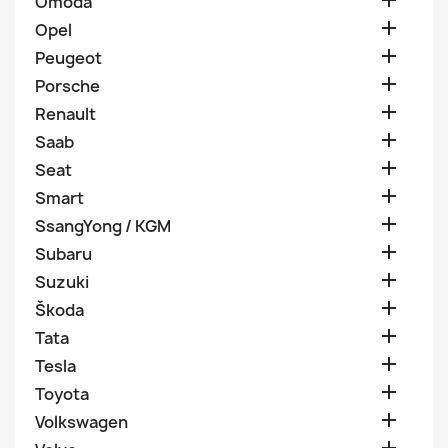

Omoda

Opel

Peugeot

Porsche

Renault

Saab

Seat

Smart

SsangYong / KGM

Subaru

Suzuki

Škoda

Tata

Tesla

Toyota

Volkswagen