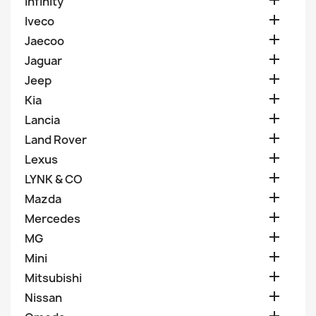

Infinity

Iveco

Jaecoo

Jaguar

Jeep

Kia

Lancia

Land Rover

Lexus

LYNK & CO

Mazda

Mercedes

MG

Mini

Mitsubishi

Nissan