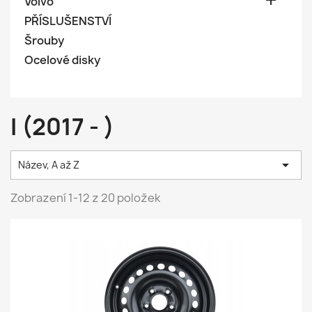

Volvo
PŘÍSLUŠENSTVÍ
Šrouby
Ocelové disky
I (2017 - )

Název, A až Z
Zobrazení 1-12 z 20 položek