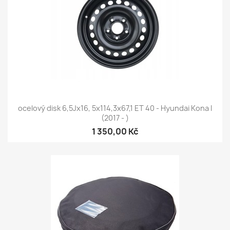
ocelový disk 6,5Jx16, 5x114,3x67,1 ET 40 - Hyundai Kona I
(2017 - )
1 350,00 Kč