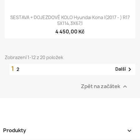
SESTAVA + DOJEZDOVÉ KOLO Hyundai Kona I(2017 - ) R17
5X114,3X67,1
4 450,00 Kč
Zobrazení 1-12 z 20 položek
1

Další
2
Zpět na začátek

Produkty
