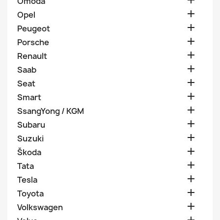

Omoda

Opel

Peugeot

Porsche

Renault

Saab

Seat

Smart

SsangYong / KGM

Subaru

Suzuki

Škoda

Tata

Tesla

Toyota

Volkswagen