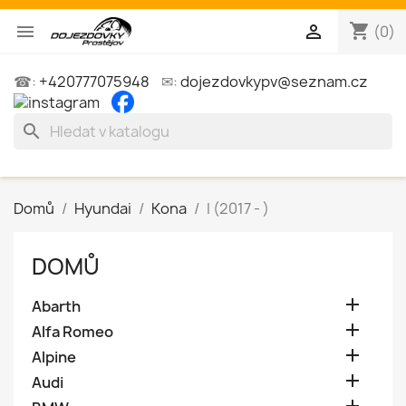
shopping_cart


(0)
☎:
+420777075948
✉:
dojezdovkypv@seznam.cz
search
Domů
Hyundai
Kona
I (2017 - )
DOMŮ

Abarth

Alfa Romeo

Alpine

Audi