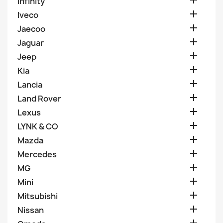

Infinity

Iveco

Jaecoo

Jaguar

Jeep

Kia

Lancia

Land Rover

Lexus

LYNK & CO

Mazda

Mercedes

MG

Mini

Mitsubishi

Nissan