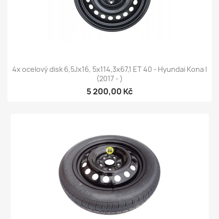
4x ocelový disk 6,5Jx16, 5x114,3x67,1 ET 40 - Hyundai Kona I
(2017 - )
5 200,00 Kč