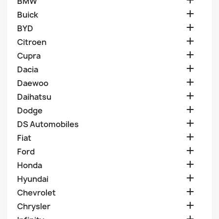

BMW

Buick

BYD

Citroen

Cupra

Dacia

Daewoo

Daihatsu

Dodge

DS Automobiles

Fiat

Ford

Honda

Hyundai

Chevrolet

Chrysler