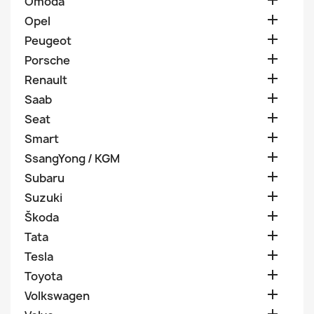

Omoda

Opel

Peugeot

Porsche

Renault

Saab

Seat

Smart

SsangYong / KGM

Subaru

Suzuki

Škoda

Tata

Tesla

Toyota

Volkswagen