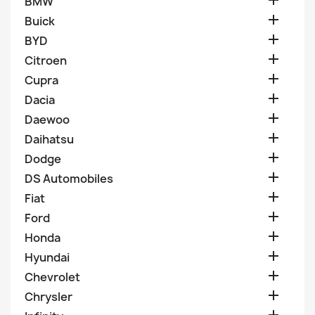

BMW

Buick

BYD

Citroen

Cupra

Dacia

Daewoo

Daihatsu

Dodge

DS Automobiles

Fiat

Ford

Honda

Hyundai

Chevrolet

Chrysler