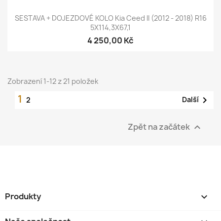
SESTAVA + DOJEZDOVÉ KOLO Kia Ceed II (2012 - 2018) R16
5X114,3X67,1
4 250,00 Kč
Zobrazení 1-12 z 21 položek
1

Další
2
Zpět na začátek

Produkty
