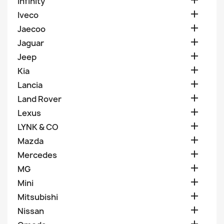

Infinity

Iveco

Jaecoo

Jaguar

Jeep

Kia

Lancia

Land Rover

Lexus

LYNK & CO

Mazda

Mercedes

MG

Mini

Mitsubishi

Nissan