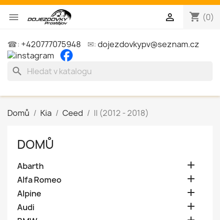
shopping_cart


(0)
☎:
+420777075948
✉:
dojezdovkypv@seznam.cz
search
Domů
Kia
Ceed
II (2012 - 2018)
DOMŮ

Abarth

Alfa Romeo

Alpine

Audi