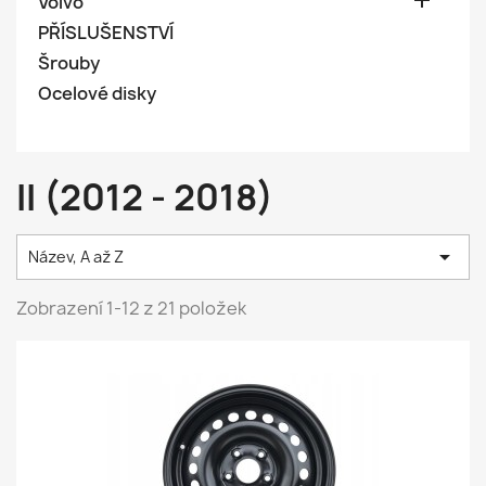

Volvo
PŘÍSLUŠENSTVÍ
Šrouby
Ocelové disky
II (2012 - 2018)

Název, A až Z
Zobrazení 1-12 z 21 položek