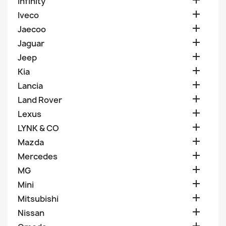

Infinity

Iveco

Jaecoo

Jaguar

Jeep

Kia

Lancia

Land Rover

Lexus

LYNK & CO

Mazda

Mercedes

MG

Mini

Mitsubishi

Nissan