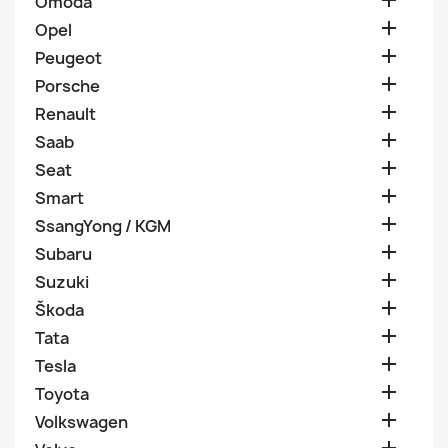

Omoda

Opel

Peugeot

Porsche

Renault

Saab

Seat

Smart

SsangYong / KGM

Subaru

Suzuki

Škoda

Tata

Tesla

Toyota

Volkswagen