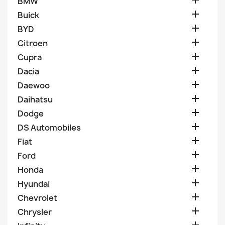

BMW

Buick

BYD

Citroen

Cupra

Dacia

Daewoo

Daihatsu

Dodge

DS Automobiles

Fiat

Ford

Honda

Hyundai

Chevrolet

Chrysler