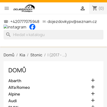
shopping_cart


(0)
☎:
+420777075948
✉:
dojezdovkypv@seznam.cz
search
Domů
Kia
Stonic
I (2017 - ...)
DOMŮ

Abarth

Alfa Romeo

Alpine

Audi