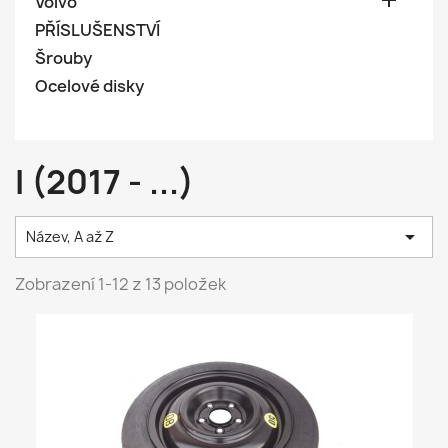

Volvo
PŘÍSLUŠENSTVÍ
Šrouby
Ocelové disky
I (2017 - ...)

Název, A až Z
Zobrazení 1-12 z 13 položek