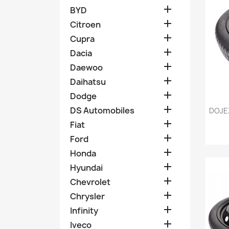

BYD

Citroen

Cupra

Dacia

Daewoo

Daihatsu

Dodge

DS Automobiles
DOJE

Fiat

Ford

Honda

Hyundai

Chevrolet

Chrysler

Infinity

Iveco