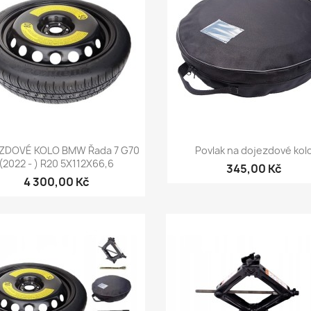
Rychlý náhled
Rychlý náhled


ZDOVÉ KOLO BMW Řada 7 G70
Povlak na dojezdové kol
(2022 - ) R20 5X112X66,6
345,00 Kč
4 300,00 Kč