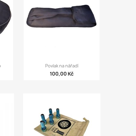
Rychlý náhled

o
Povlak na nářadí
100,00 Kč