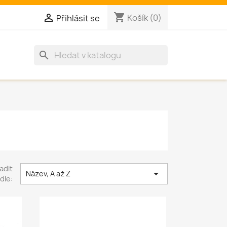
shopping_cart

Košík
(0)
Přihlásit se
search
adit

Název, A až Z
dle: