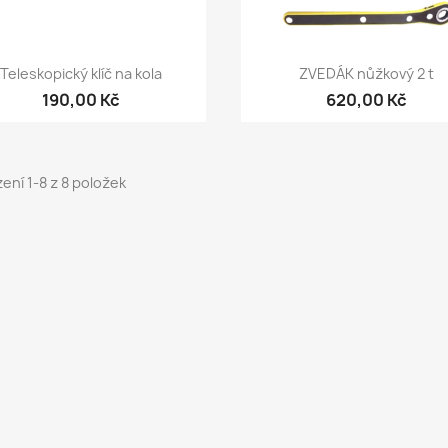
Rychlý náhled
Rychlý náhled


Teleskopický klíč na kola
ZVEDÁK nůžkový 2 t
190,00 Kč
620,00 Kč
ení 1-8 z 8 položek