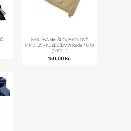
Rychlý náhled

ÍČ
SESTAVA 5ks ŠROUB KOLOVÝ
M14x1,25 - KUŽEL (BMW Řada 7 G70
(2022 - )
150,00 Kč