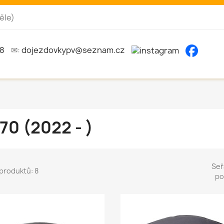
ěle)
8
✉:
dojezdovkypv@seznam.cz
70 (2022 - )
Seř
produktů: 8
po