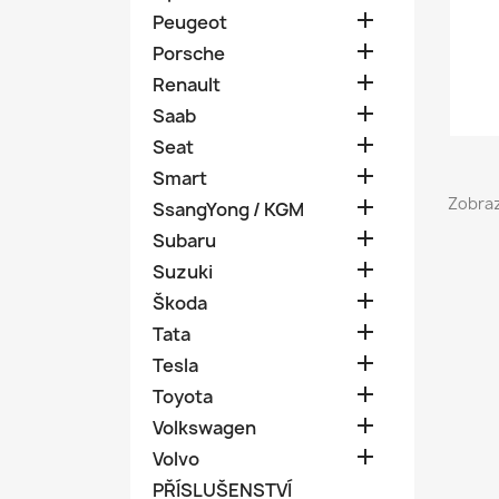

Peugeot

Porsche

Renault

Saab

Seat

Smart
Zobraz

SsangYong / KGM

Subaru

Suzuki

Škoda

Tata

Tesla

Toyota

Volkswagen

Volvo
PŘÍSLUŠENSTVÍ