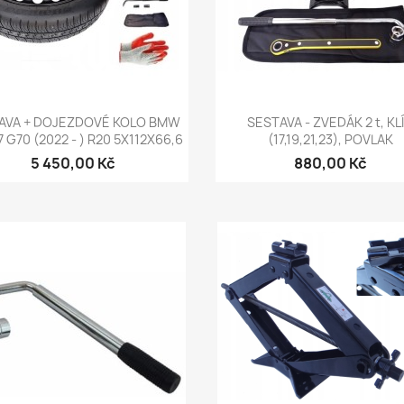
Rychlý náhled
Rychlý náhled


AVA + DOJEZDOVÉ KOLO BMW
SESTAVA - ZVEDÁK 2 t, KL
7 G70 (2022 - ) R20 5X112X66,6
(17,19,21,23), POVLAK
5 450,00 Kč
880,00 Kč