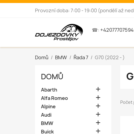
Provozní doba: 7:00 - 19:00 (pondělí až ned
☎:
+42077707594
Domů
BMW
Řada 7
G70 (2022 - )
G
DOMŮ

Abarth

Alfa Romeo
Počet 

Alpine

Audi

BMW

Buick