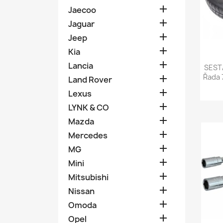

Jaecoo

Jaguar

Jeep

Kia

Lancia
SEST
Řada 

Land Rover

Lexus

LYNK & CO

Mazda

Mercedes

MG

Mini

Mitsubishi

Nissan

Omoda

Opel