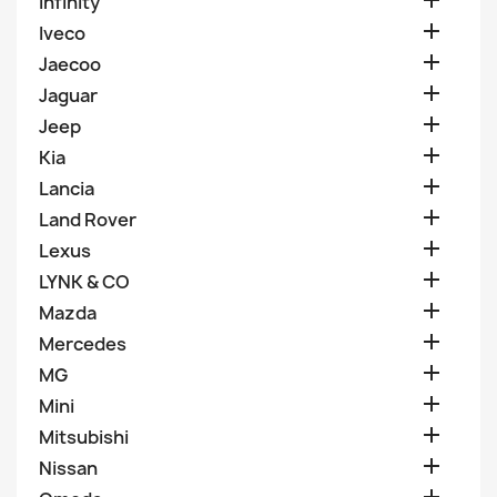

Infinity

Iveco

Jaecoo

Jaguar

Jeep

Kia

Lancia

Land Rover

Lexus

LYNK & CO

Mazda

Mercedes

MG

Mini

Mitsubishi

Nissan