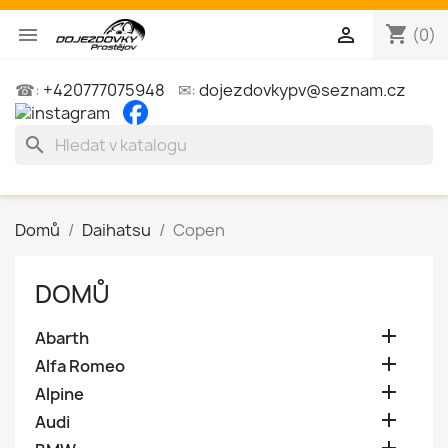
shopping_cart


(0)
☎:
+420777075948
✉:
dojezdovkypv@seznam.cz
search
Domů
Daihatsu
Copen
DOMŮ

Abarth

Alfa Romeo

Alpine

Audi