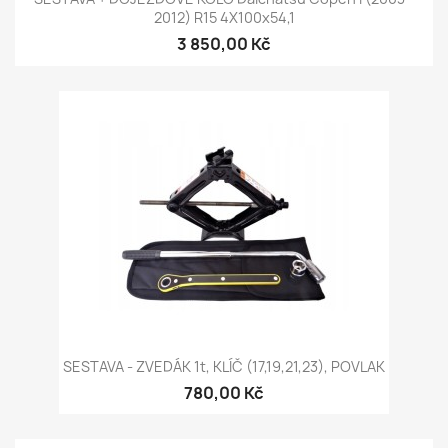
2012) R15 4X100x54,1
3 850,00 Kč
SESTAVA - ZVEDÁK 1t, KLÍČ (17,19,21,23), POVLAK
780,00 Kč