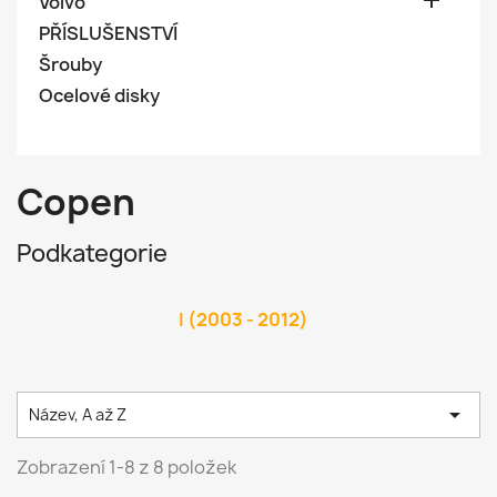

Volvo
PŘÍSLUŠENSTVÍ
Šrouby
Ocelové disky
Copen
Podkategorie
I (2003 - 2012)

Název, A až Z
Zobrazení 1-8 z 8 položek