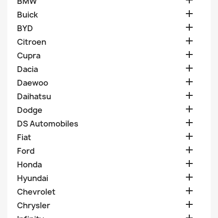

BMW

Buick

BYD

Citroen

Cupra

Dacia

Daewoo

Daihatsu

Dodge

DS Automobiles

Fiat

Ford

Honda

Hyundai

Chevrolet

Chrysler