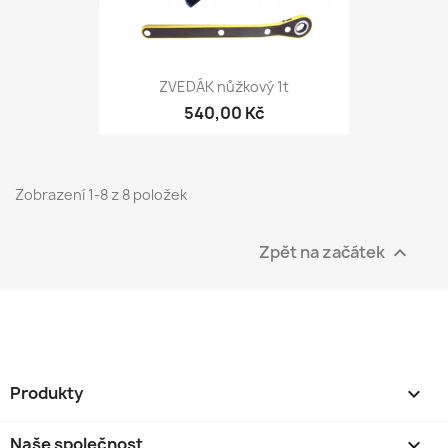
ZVEDÁK nůžkový 1t
540,00 Kč
Zobrazení 1-8 z 8 položek
Zpět na začátek

Produkty

Naše společnost
