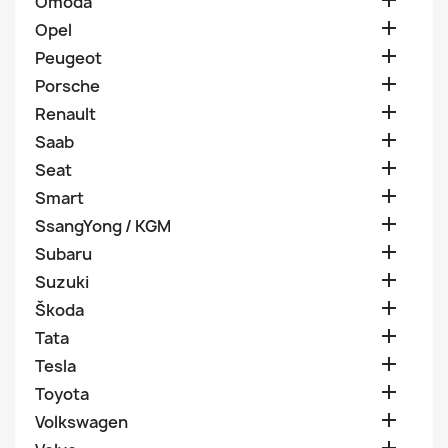

Omoda

Opel

Peugeot

Porsche

Renault

Saab

Seat

Smart

SsangYong / KGM

Subaru

Suzuki

Škoda

Tata

Tesla

Toyota

Volkswagen