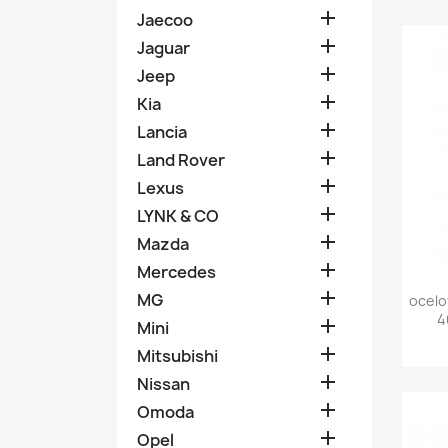

Jaecoo

Jaguar

Jeep

Kia

Lancia

Land Rover

Lexus

LYNK & CO

Mazda

Mercedes

MG
ocelo
4

Mini

Mitsubishi

Nissan

Omoda

Opel