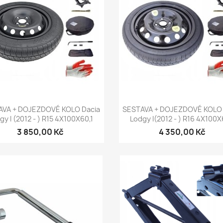
Rychlý náhled
Rychlý náhled


AVA + DOJEZDOVÉ KOLO Dacia
SESTAVA + DOJEZDOVÉ KOLO 
gy I (2012 - ) R15 4X100X60,1
Lodgy I(2012 - ) R16 4X100X
3 850,00 Kč
4 350,00 Kč