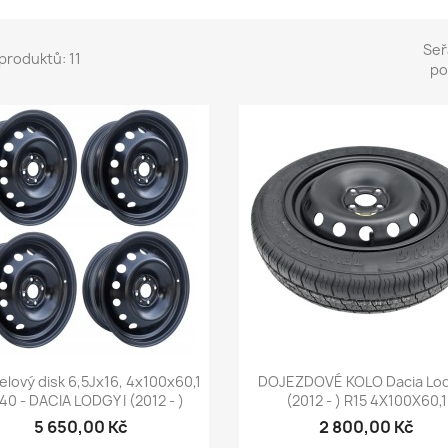
Seř
produktů: 11
po
Rychlý náhled
Rychlý náhled


elový disk 6,5Jx16, 4x100x60,1
DOJEZDOVÉ KOLO Dacia Lod
40 - DACIA LODGY I (2012 - )
(2012 - ) R15 4X100X60,1
5 650,00 Kč
2 800,00 Kč