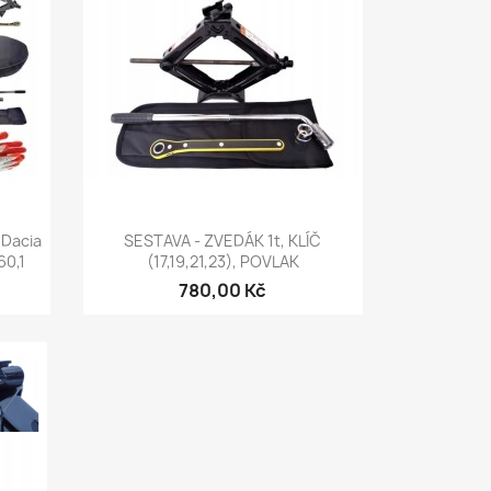
Rychlý náhled

Dacia
SESTAVA - ZVEDÁK 1t, KLÍČ
60,1
(17,19,21,23), POVLAK
780,00 Kč