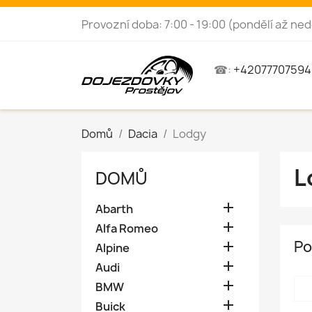
Provozní doba: 7:00 - 19:00 (pondělí až ned
☎:
+42077707594
Domů
Dacia
Lodgy
L
DOMŮ

Abarth

Alfa Romeo
Po

Alpine

Audi

BMW

Buick