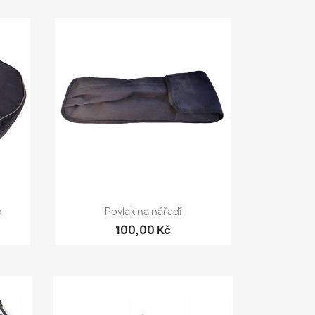
Rychlý náhled

o
Povlak na nářadí
100,00 Kč