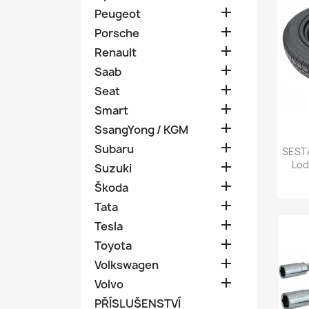

Peugeot

Porsche

Renault

Saab

Seat

Smart

SsangYong / KGM

Subaru
SEST
Lod

Suzuki

Škoda

Tata

Tesla

Toyota

Volkswagen

Volvo
PŘÍSLUŠENSTVÍ