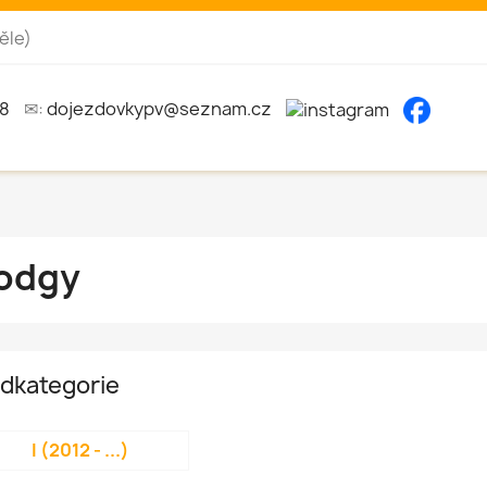
ěle)
8
✉:
dojezdovkypv@seznam.cz
odgy
dkategorie
I (2012 - ...)