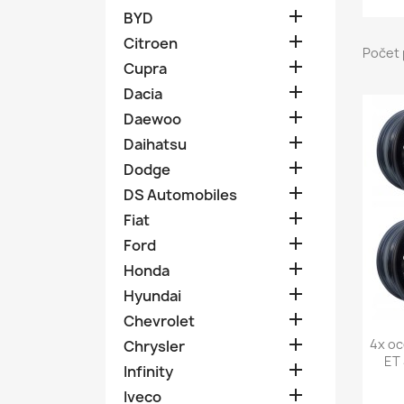

BYD

Citroen
Počet 

Cupra

Dacia

Daewoo

Daihatsu

Dodge

DS Automobiles

Fiat

Ford

Honda

Hyundai

Chevrolet

4x oc
Chrysler
ET 

Infinity

Iveco