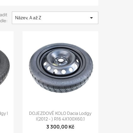
adit

Název, A až Z
dle:
Rychlý náhled

gy I
DOJEZDOVÉ KOLO Dacia Lodgy
I(2012 - ) R16 4X100X60,1
3 300,00 Kč