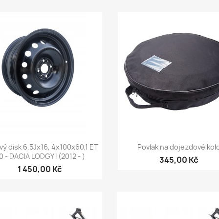
Rychlý náhled
Rychlý náhled


vý disk 6,5Jx16, 4x100x60,1 ET
Povlak na dojezdové kol
0 - DACIA LODGY I (2012 - )
345,00 Kč
1 450,00 Kč