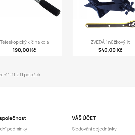
Rychlý náhled
Rychlý náhled


Teleskopický klíč na kola
ZVEDÁK nůžkový 1t
190,00 Kč
540,00 Kč
ení 1-11 z 11 položek
společnost
VÁŠ ÚČET
dní podmínky
Sledování objednávky