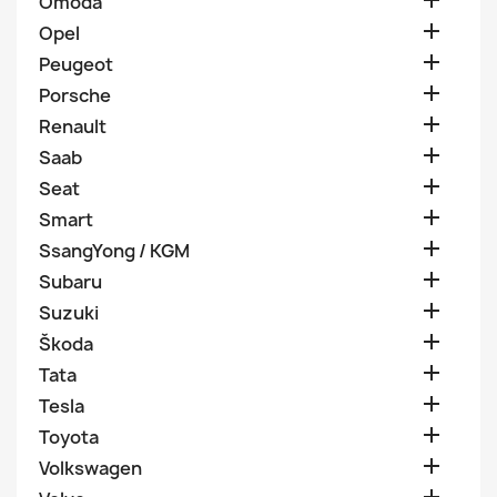

Omoda

Opel

Peugeot

Porsche

Renault

Saab

Seat

Smart

SsangYong / KGM

Subaru

Suzuki

Škoda

Tata

Tesla

Toyota

Volkswagen