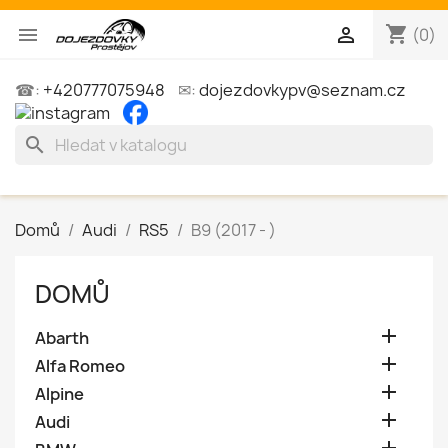
shopping_cart


(0)
☎:
+420777075948
✉:
dojezdovkypv@seznam.cz
search
Domů
Audi
RS5
B9 (2017 - )
DOMŮ

Abarth

Alfa Romeo

Alpine

Audi