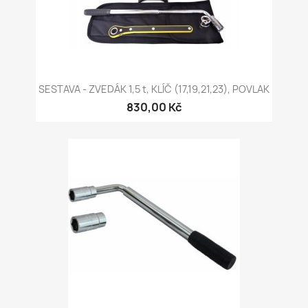
SESTAVA - ZVEDÁK 1,5 t, KLÍČ (17,19,21,23), POVLAK
830,00 Kč