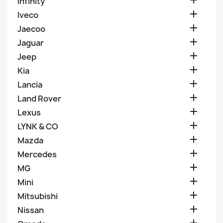

Infinity

Iveco

Jaecoo

Jaguar

Jeep

Kia

Lancia

Land Rover

Lexus

LYNK & CO

Mazda

Mercedes

MG

Mini

Mitsubishi

Nissan