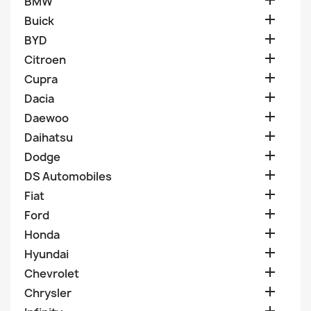

BMW

Buick

BYD

Citroen

Cupra

Dacia

Daewoo

Daihatsu

Dodge

DS Automobiles

Fiat

Ford

Honda

Hyundai

Chevrolet

Chrysler