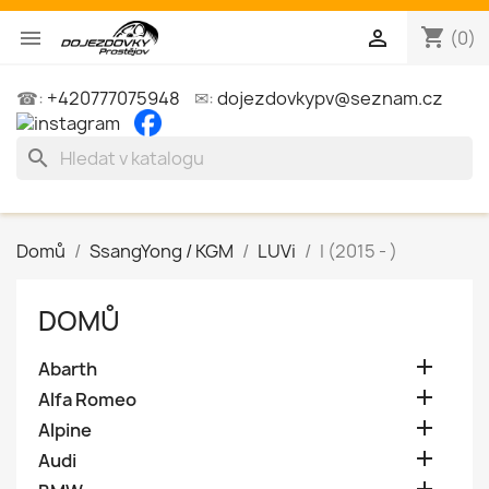
shopping_cart


(0)
☎:
+420777075948
✉:
dojezdovkypv@seznam.cz
search
Domů
SsangYong / KGM
LUVi
I (2015 - )
DOMŮ

Abarth

Alfa Romeo

Alpine

Audi