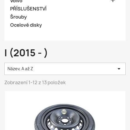

Volvo
PŘÍSLUŠENSTVÍ
Šrouby
Ocelové disky
I (2015 - )

Název, A až Z
Zobrazení 1-12 z 13 položek