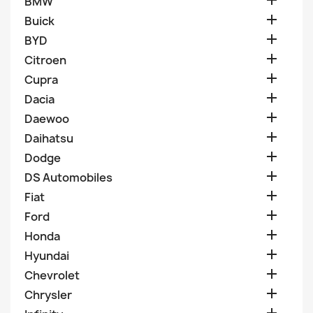

BMW

Buick

BYD

Citroen

Cupra

Dacia

Daewoo

Daihatsu

Dodge

DS Automobiles

Fiat

Ford

Honda

Hyundai

Chevrolet

Chrysler