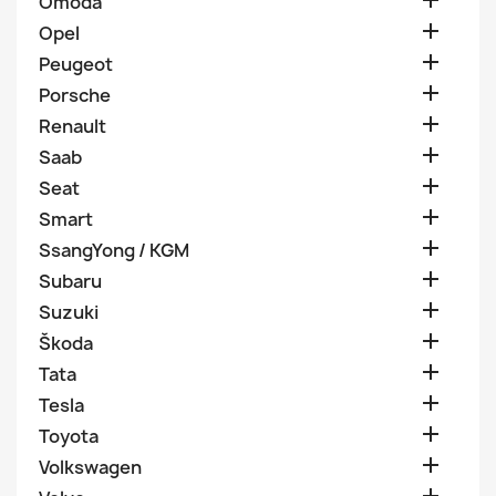

Omoda

Opel

Peugeot

Porsche

Renault

Saab

Seat

Smart

SsangYong / KGM

Subaru

Suzuki

Škoda

Tata

Tesla

Toyota

Volkswagen