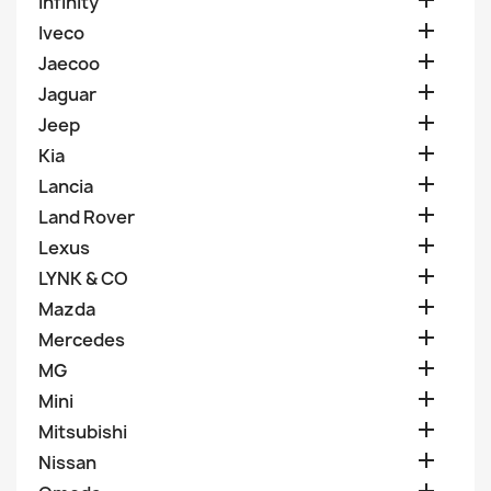

Infinity

Iveco

Jaecoo

Jaguar

Jeep

Kia

Lancia

Land Rover

Lexus

LYNK & CO

Mazda

Mercedes

MG

Mini

Mitsubishi

Nissan