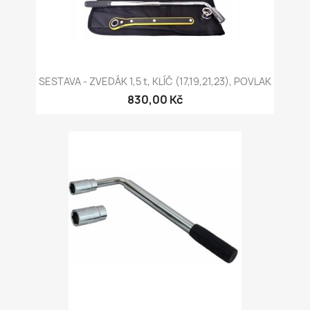
SESTAVA - ZVEDÁK 1,5 t, KLÍČ (17,19,21,23), POVLAK
830,00 Kč