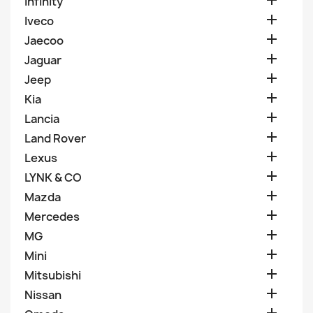

Infinity

Iveco

Jaecoo

Jaguar

Jeep

Kia

Lancia

Land Rover

Lexus

LYNK & CO

Mazda

Mercedes

MG

Mini

Mitsubishi

Nissan