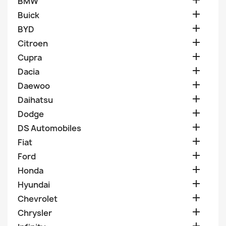

BMW

Buick

BYD

Citroen

Cupra

Dacia

Daewoo

Daihatsu

Dodge

DS Automobiles

Fiat

Ford

Honda

Hyundai

Chevrolet

Chrysler