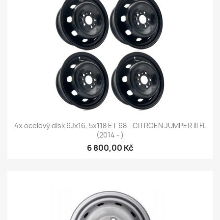
4x ocelový disk 6Jx16, 5x118 ET 68 - CITROEN JUMPER III FL
(2014 - )
6 800,00 Kč