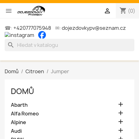
shopping_cart


(0)
☎:
+420777075948
✉:
dojezdovkypv@seznam.cz
search
Domů
Citroen
Jumper
DOMŮ

Abarth

Alfa Romeo

Alpine

Audi