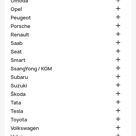

Omoda

Opel

Peugeot

Porsche

Renault

Saab

Seat

Smart

SsangYong / KGM

Subaru

Suzuki

Škoda

Tata

Tesla

Toyota

Volkswagen