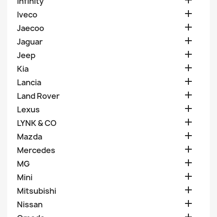

Infinity

Iveco

Jaecoo

Jaguar

Jeep

Kia

Lancia

Land Rover

Lexus

LYNK & CO

Mazda

Mercedes

MG

Mini

Mitsubishi

Nissan