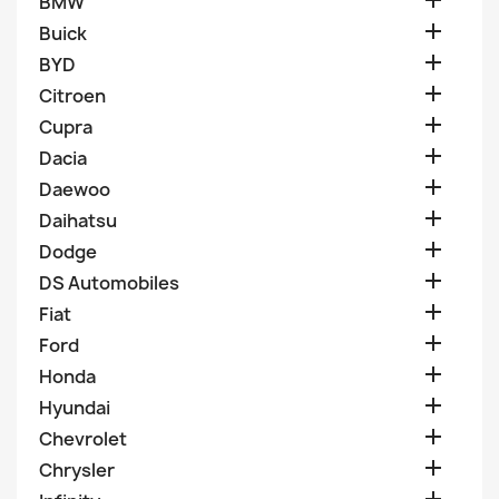

BMW

Buick

BYD

Citroen

Cupra

Dacia

Daewoo

Daihatsu

Dodge

DS Automobiles

Fiat

Ford

Honda

Hyundai

Chevrolet

Chrysler