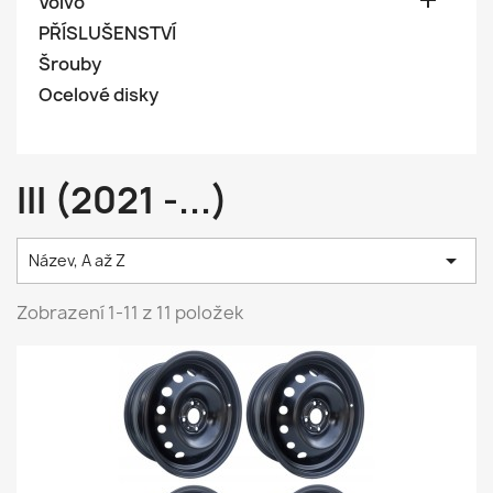

Volvo
PŘÍSLUŠENSTVÍ
Šrouby
Ocelové disky
III (2021 -...)

Název, A až Z
Zobrazení 1-11 z 11 položek