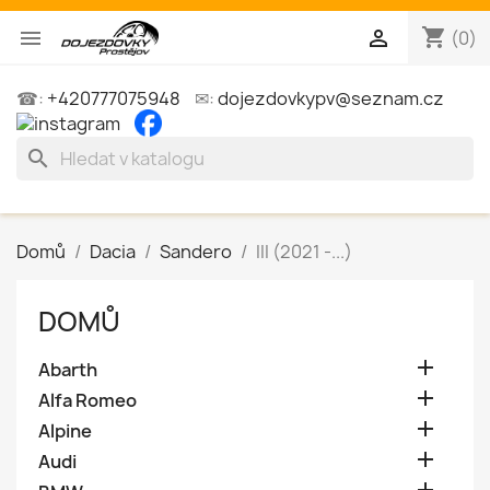
shopping_cart


(0)
☎:
+420777075948
✉:
dojezdovkypv@seznam.cz
search
Domů
Dacia
Sandero
III (2021 -...)
DOMŮ

Abarth

Alfa Romeo

Alpine

Audi