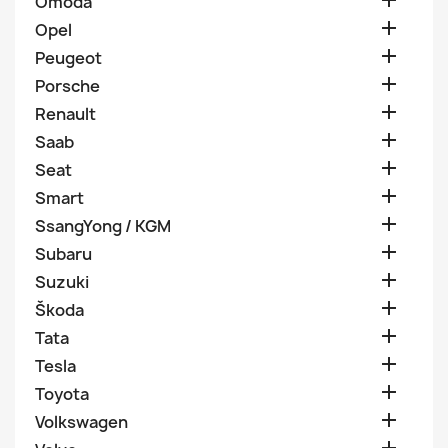

Omoda

Opel

Peugeot

Porsche

Renault

Saab

Seat

Smart

SsangYong / KGM

Subaru

Suzuki

Škoda

Tata

Tesla

Toyota

Volkswagen