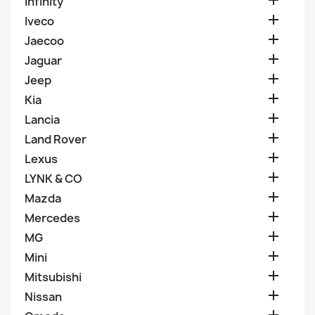

Infinity

Iveco

Jaecoo

Jaguar

Jeep

Kia

Lancia

Land Rover

Lexus

LYNK & CO

Mazda

Mercedes

MG

Mini

Mitsubishi

Nissan