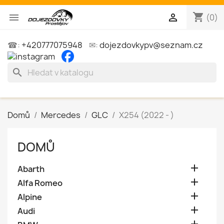
shopping_cart


(0)
☎:
+420777075948
✉:
dojezdovkypv@seznam.cz
search
Domů
Mercedes
GLC
X254 (2022 - )
DOMŮ

Abarth

Alfa Romeo

Alpine

Audi