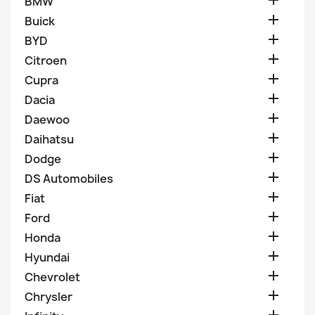

BMW

Buick

BYD

Citroen

Cupra

Dacia

Daewoo

Daihatsu

Dodge

DS Automobiles

Fiat

Ford

Honda

Hyundai

Chevrolet

Chrysler