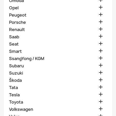

Omoda

Opel

Peugeot

Porsche

Renault

Saab

Seat

Smart

SsangYong / KGM

Subaru

Suzuki

Škoda

Tata

Tesla

Toyota

Volkswagen