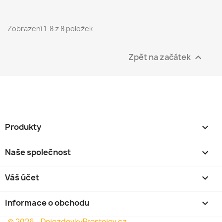
Zobrazení 1-8 z 8 položek
Zpět na začátek

Produkty

Naše společnost

Váš účet

Informace o obchodu
keyboard_arrow_down
© 2026 - DojezdovkyProstejov.cz