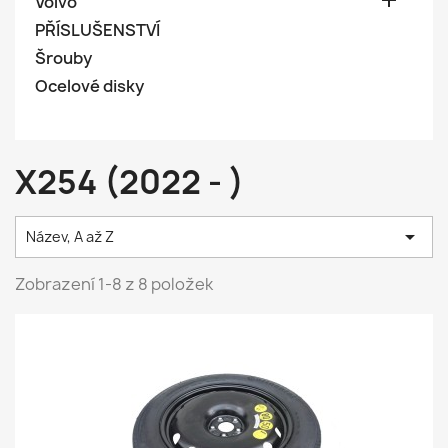

Volvo
PŘÍSLUŠENSTVÍ
Šrouby
Ocelové disky
X254 (2022 - )

Název, A až Z
Zobrazení 1-8 z 8 položek