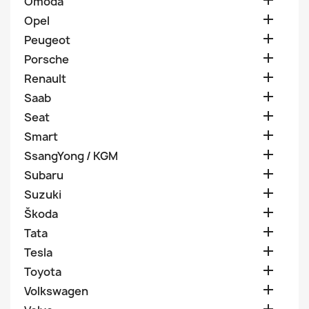

Omoda

Opel

Peugeot

Porsche

Renault

Saab

Seat

Smart

SsangYong / KGM

Subaru

Suzuki

Škoda

Tata

Tesla

Toyota

Volkswagen