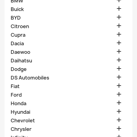

BMW

Buick

BYD

Citroen

Cupra

Dacia

Daewoo

Daihatsu

Dodge

DS Automobiles

Fiat

Ford

Honda

Hyundai

Chevrolet

Chrysler