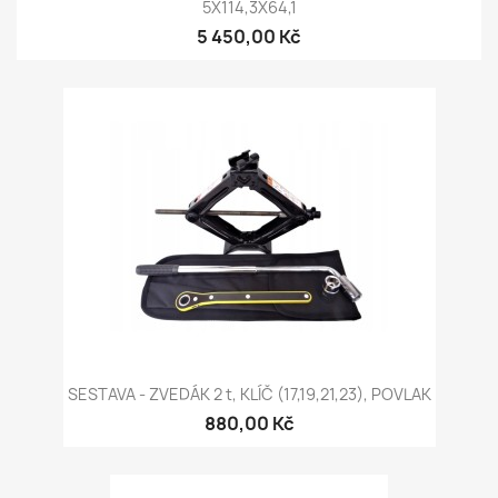
5X114,3X64,1
5 450,00 Kč
SESTAVA - ZVEDÁK 2 t, KLÍČ (17,19,21,23), POVLAK
880,00 Kč