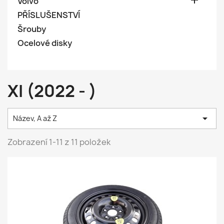

Volvo
PŘÍSLUŠENSTVÍ
Šrouby
Ocelové disky
XI (2022 - )

Název, A až Z
Zobrazení 1-11 z 11 položek