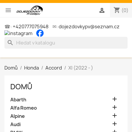
shopping_cart


(0)
☎:
+420777075948
✉:
dojezdovkypv@seznam.cz
search
Domů
Honda
Accord
XI (2022 - )
DOMŮ

Abarth

Alfa Romeo

Alpine

Audi