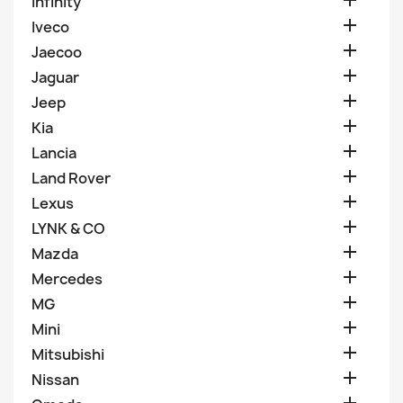

Infinity

Iveco

Jaecoo

Jaguar

Jeep

Kia

Lancia

Land Rover

Lexus

LYNK & CO

Mazda

Mercedes

MG

Mini

Mitsubishi

Nissan