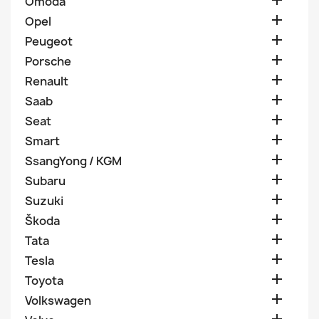

Omoda

Opel

Peugeot

Porsche

Renault

Saab

Seat

Smart

SsangYong / KGM

Subaru

Suzuki

Škoda

Tata

Tesla

Toyota

Volkswagen