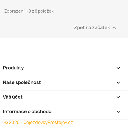
Zobrazení 1-8 z 8 položek
Zpět na začátek

Produkty

Naše společnost

Váš účet

Informace o obchodu
keyboard_arrow_down
© 2026 - DojezdovkyProstejov.cz