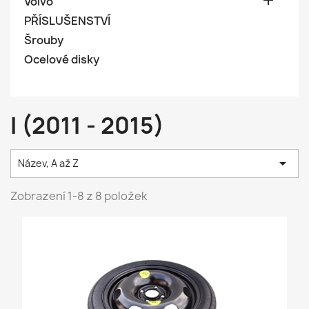

Volvo
PŘÍSLUŠENSTVÍ
Šrouby
Ocelové disky
I (2011 - 2015)

Název, A až Z
Zobrazení 1-8 z 8 položek