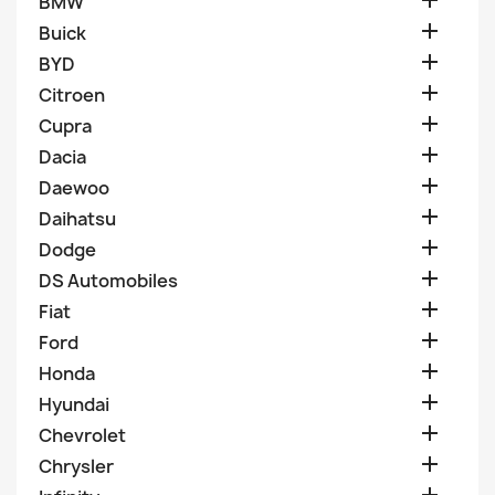

BMW

Buick

BYD

Citroen

Cupra

Dacia

Daewoo

Daihatsu

Dodge

DS Automobiles

Fiat

Ford

Honda

Hyundai

Chevrolet

Chrysler