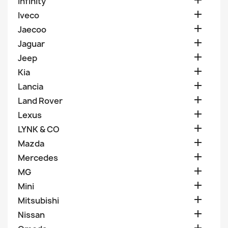

Infinity

Iveco

Jaecoo

Jaguar

Jeep

Kia

Lancia

Land Rover

Lexus

LYNK & CO

Mazda

Mercedes

MG

Mini

Mitsubishi

Nissan