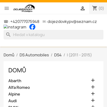
shopping_cart


(0)
☎:
+420777075948
✉:
dojezdovkypv@seznam.cz
search
Domů
DS Automobiles
DS4
I (2011 - 2015)
DOMŮ

Abarth

Alfa Romeo

Alpine

Audi