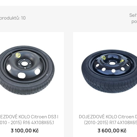
Seř
produktů: 10
po
Rychlý náhled
Rychlý náhled


EZDOVÉ KOLO Citroen DS3 I
DOJEZDOVÉ KOLO Citroen D
010 - 2015) R16 4X108X65,1
(2010-2015) R17 4X108X65
3 100,00 Kč
3 600,00 Kč