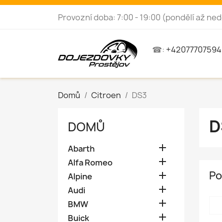
Provozní doba: 7:00 - 19:00 (pondělí až ned
☎:
+42077707594
Domů
Citroen
DS3
D
DOMŮ

Abarth

Alfa Romeo
Po

Alpine

Audi

BMW

Buick