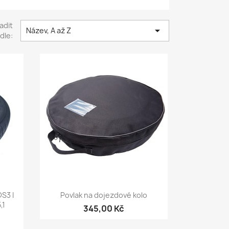
adit

Název, A až Z
dle:
Rychlý náhled

S3 I
Povlak na dojezdové kolo
,1
345,00 Kč