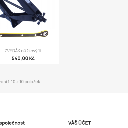
Rychlý náhled

ZVEDÁK nůžkový 1t
540,00 Kč
ení 1-10 z 10 položek
společnost
VÁŠ ÚČET