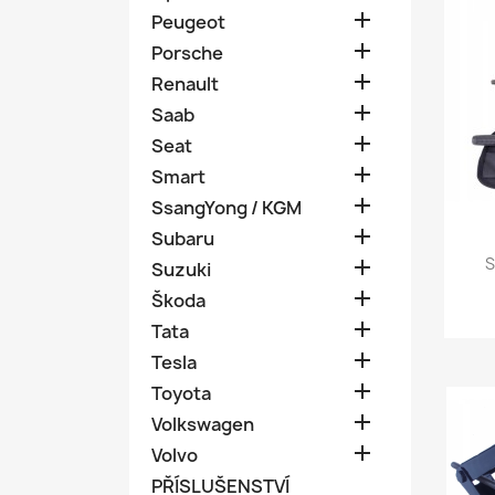

Peugeot

Porsche

Renault

Saab

Seat

Smart

SsangYong / KGM

Subaru
S

Suzuki

Škoda

Tata

Tesla

Toyota

Volkswagen

Volvo
PŘÍSLUŠENSTVÍ