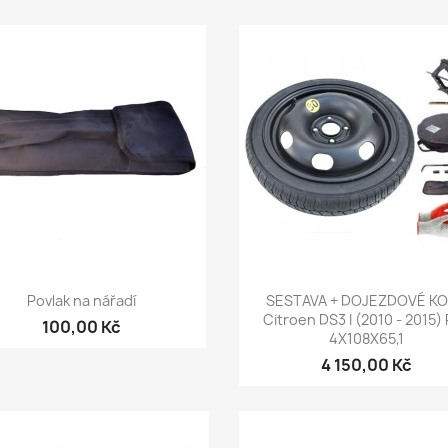
Rychlý náhled
Rychlý náhled


Povlak na nářadí
SESTAVA + DOJEZDOVÉ K
Citroen DS3 I (2010 - 2015)
100,00 Kč
4X108X65,1
4 150,00 Kč