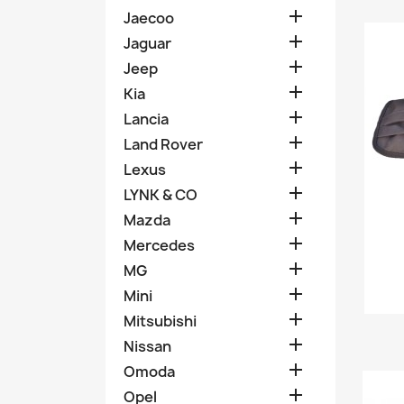

Jaecoo

Jaguar

Jeep

Kia

Lancia

Land Rover

Lexus

LYNK & CO

Mazda

Mercedes

MG

Mini

Mitsubishi

Nissan

Omoda

Opel