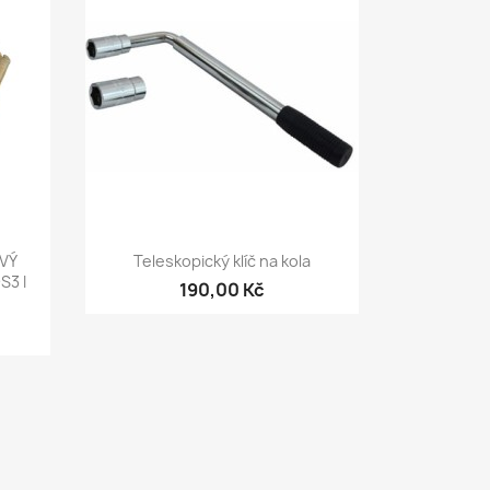
Rychlý náhled

OVÝ
Teleskopický klíč na kola
S3 I
190,00 Kč