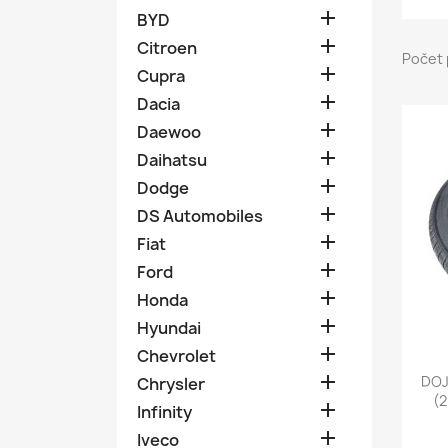

BYD

Citroen
Počet 

Cupra

Dacia

Daewoo

Daihatsu

Dodge

DS Automobiles

Fiat

Ford

Honda

Hyundai

Chevrolet

DOJ
Chrysler
(2

Infinity

Iveco