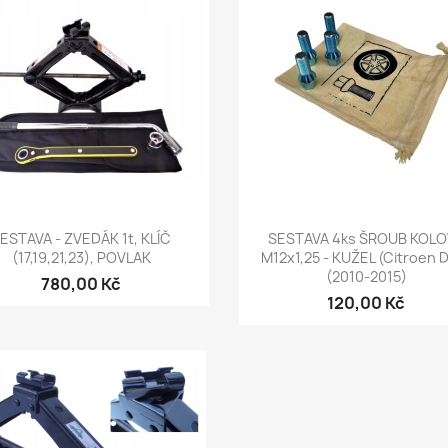
Rychlý náhled
Rychlý náhled


ESTAVA - ZVEDÁK 1t, KLÍČ
SESTAVA 4ks ŠROUB KOL
(17,19,21,23), POVLAK
M12x1,25 - KUŽEL (Citroen D
(2010-2015)
780,00 Kč
120,00 Kč