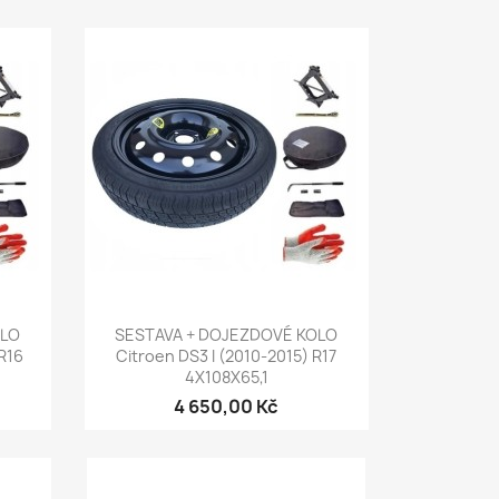
Rychlý náhled

OLO
SESTAVA + DOJEZDOVÉ KOLO
 R16
Citroen DS3 I (2010-2015) R17
4X108X65,1
4 650,00 Kč