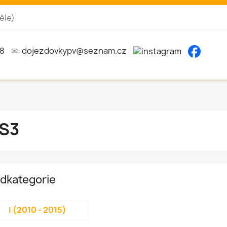
ěle)
8
✉:
dojezdovkypv@seznam.cz
S3
dkategorie
I (2010 - 2015)