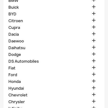

BMW

Buick

BYD

Citroen

Cupra

Dacia

Daewoo

Daihatsu

Dodge

DS Automobiles

Fiat

Ford

Honda

Hyundai

Chevrolet

Chrysler