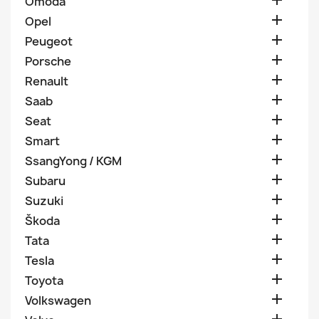

Omoda

Opel

Peugeot

Porsche

Renault

Saab

Seat

Smart

SsangYong / KGM

Subaru

Suzuki

Škoda

Tata

Tesla

Toyota

Volkswagen