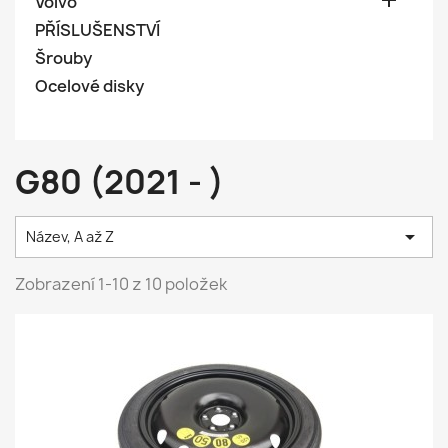

Volvo
PŘÍSLUŠENSTVÍ
Šrouby
Ocelové disky
G80 (2021 - )

Název, A až Z
Zobrazení 1-10 z 10 položek