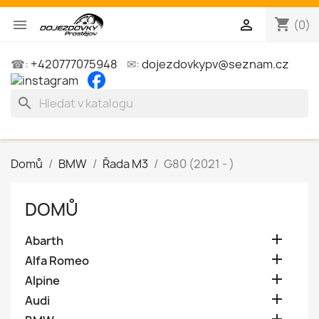
shopping_cart


(0)
☎:
+420777075948
✉:
dojezdovkypv@seznam.cz
search
Domů
BMW
Řada M3
G80 (2021 - )
DOMŮ

Abarth

Alfa Romeo

Alpine

Audi