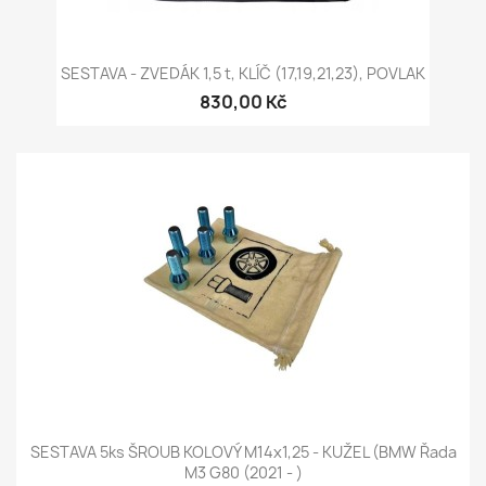
SESTAVA - ZVEDÁK 1,5 t, KLÍČ (17,19,21,23), POVLAK
830,00 Kč
SESTAVA 5ks ŠROUB KOLOVÝ M14x1,25 - KUŽEL (BMW Řada
M3 G80 (2021 - )