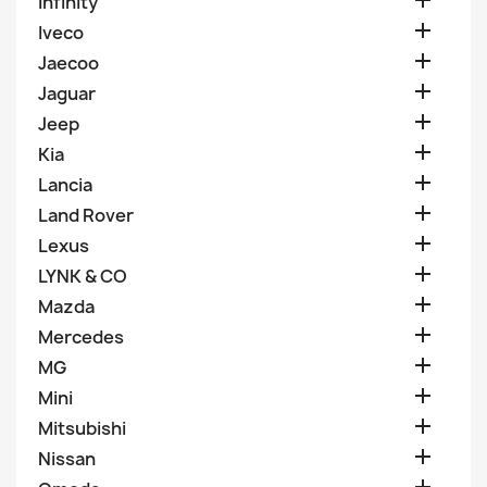

Infinity

Iveco

Jaecoo

Jaguar

Jeep

Kia

Lancia

Land Rover

Lexus

LYNK & CO

Mazda

Mercedes

MG

Mini

Mitsubishi

Nissan