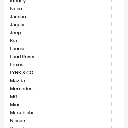

Infinity

Iveco

Jaecoo

Jaguar

Jeep

Kia

Lancia

Land Rover

Lexus

LYNK & CO

Mazda

Mercedes

MG

Mini

Mitsubishi

Nissan