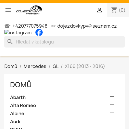
shopping_cart


(0)
☎:
+420777075948
✉:
dojezdovkypv@seznam.cz
search
Domů
Mercedes
GL
X166 (2013 - 2016)
DOMŮ

Abarth

Alfa Romeo

Alpine

Audi