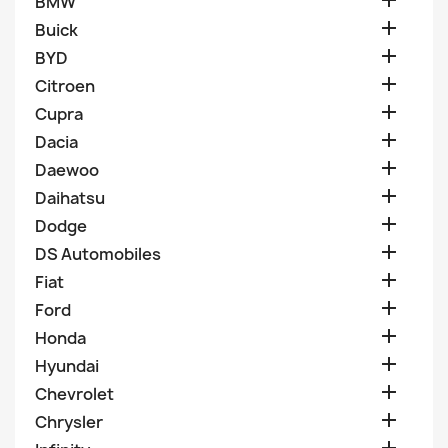

BMW

Buick

BYD

Citroen

Cupra

Dacia

Daewoo

Daihatsu

Dodge

DS Automobiles

Fiat

Ford

Honda

Hyundai

Chevrolet

Chrysler