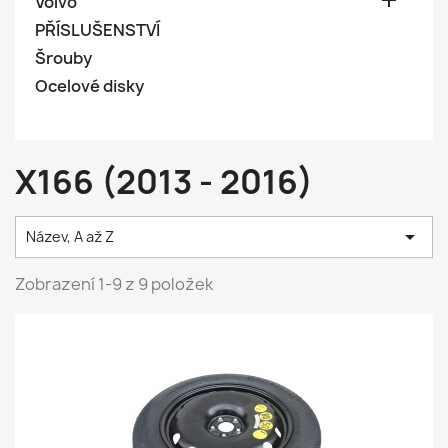

Volvo
PŘÍSLUŠENSTVÍ
Šrouby
Ocelové disky
X166 (2013 - 2016)

Název, A až Z
Zobrazení 1-9 z 9 položek