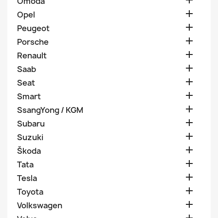

Omoda

Opel

Peugeot

Porsche

Renault

Saab

Seat

Smart

SsangYong / KGM

Subaru

Suzuki

Škoda

Tata

Tesla

Toyota

Volkswagen