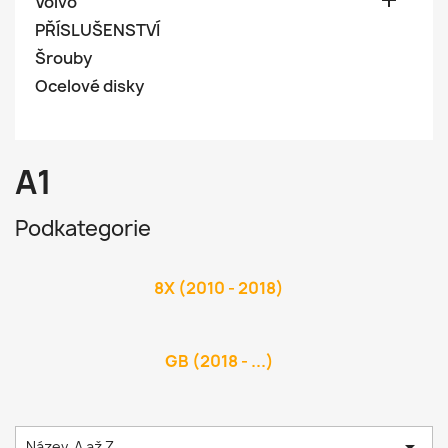

Volvo
PŘÍSLUŠENSTVÍ
Šrouby
Ocelové disky
A1
Podkategorie
8X (2010 - 2018)
GB (2018 - ...)

Název, A až Z