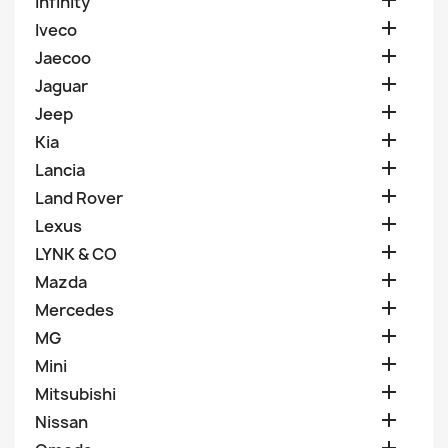

Infinity

Iveco

Jaecoo

Jaguar

Jeep

Kia

Lancia

Land Rover

Lexus

LYNK & CO

Mazda

Mercedes

MG

Mini

Mitsubishi

Nissan