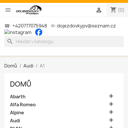
shopping_cart


(0)
☎:
+420777075948
✉:
dojezdovkypv@seznam.cz
search
Domů
Audi
A1
DOMŮ

Abarth

Alfa Romeo

Alpine

Audi