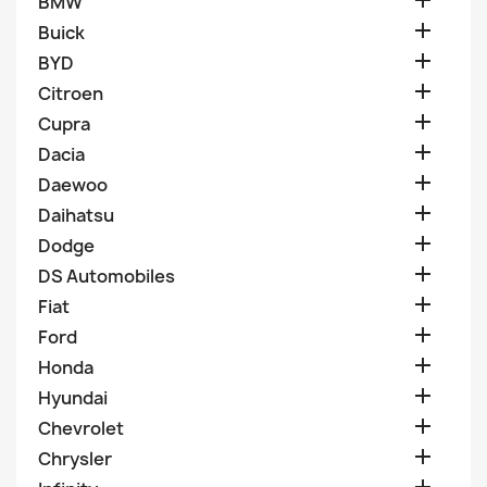

BMW

Buick

BYD

Citroen

Cupra

Dacia

Daewoo

Daihatsu

Dodge

DS Automobiles

Fiat

Ford

Honda

Hyundai

Chevrolet

Chrysler