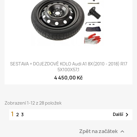
SESTAVA + DOJEZDOVÉ KOLO Audi A1 8X(2010 - 2018) R17
5X100X57,1
4 450,00 Kč
Zobrazení 1-12 z 28 položek
1

Další
2
3
Zpět na začátek
