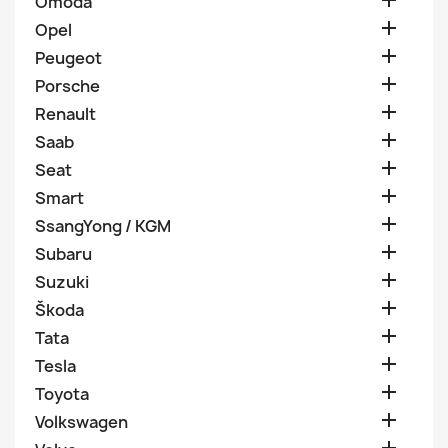

Omoda

Opel

Peugeot

Porsche

Renault

Saab

Seat

Smart

SsangYong / KGM

Subaru

Suzuki

Škoda

Tata

Tesla

Toyota

Volkswagen