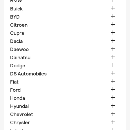

BMW

Buick

BYD

Citroen

Cupra

Dacia

Daewoo

Daihatsu

Dodge

DS Automobiles

Fiat

Ford

Honda

Hyundai

Chevrolet

Chrysler