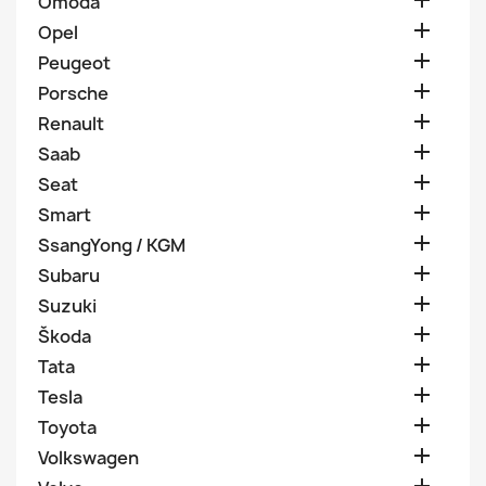

Omoda

Opel

Peugeot

Porsche

Renault

Saab

Seat

Smart

SsangYong / KGM

Subaru

Suzuki

Škoda

Tata

Tesla

Toyota

Volkswagen