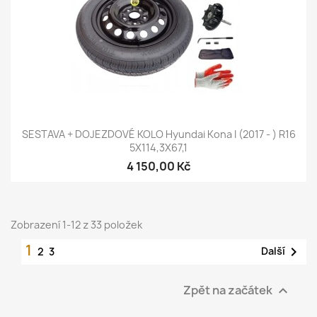
SESTAVA + DOJEZDOVÉ KOLO Hyundai Kona I (2017 - ) R16
5X114,3X67,1
4 150,00 Kč
Zobrazení 1-12 z 33 položek
1

Další
2
3
Zpět na začátek
