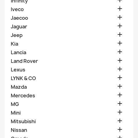

Infinity

Iveco

Jaecoo

Jaguar

Jeep

Kia

Lancia

Land Rover

Lexus

LYNK & CO

Mazda

Mercedes

MG

Mini

Mitsubishi

Nissan