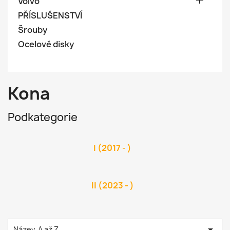

Volvo
PŘÍSLUŠENSTVÍ
Šrouby
Ocelové disky
Kona
Podkategorie
I (2017 - )
II (2023 - )

Název, A až Z