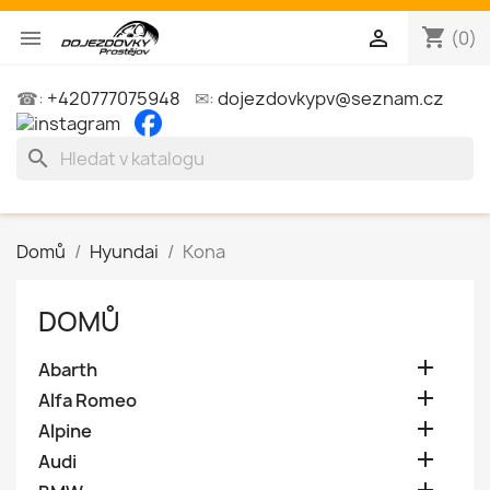
shopping_cart


(0)
☎:
+420777075948
✉:
dojezdovkypv@seznam.cz
search
Domů
Hyundai
Kona
DOMŮ

Abarth

Alfa Romeo

Alpine

Audi