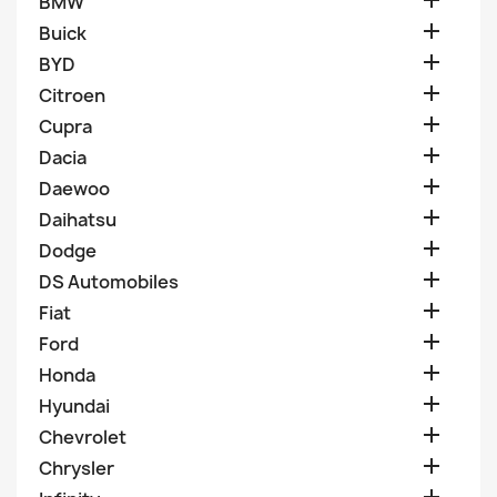

BMW

Buick

BYD

Citroen

Cupra

Dacia

Daewoo

Daihatsu

Dodge

DS Automobiles

Fiat

Ford

Honda

Hyundai

Chevrolet

Chrysler