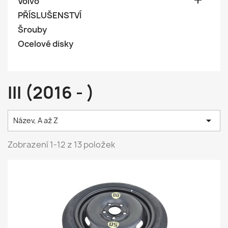

Volvo
PŘÍSLUŠENSTVÍ
Šrouby
Ocelové disky
III (2016 - )

Název, A až Z
Zobrazení 1-12 z 13 položek