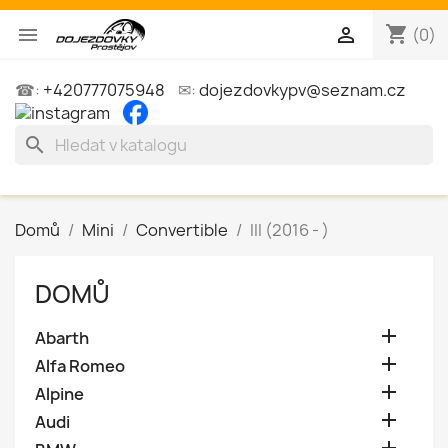
shopping_cart


(0)
☎:
+420777075948
✉:
dojezdovkypv@seznam.cz
search
Domů
Mini
Convertible
III (2016 - )
DOMŮ

Abarth

Alfa Romeo

Alpine

Audi