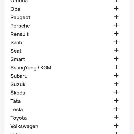

Omoda

Opel

Peugeot

Porsche

Renault

Saab

Seat

Smart

SsangYong / KGM

Subaru

Suzuki

Škoda

Tata

Tesla

Toyota

Volkswagen