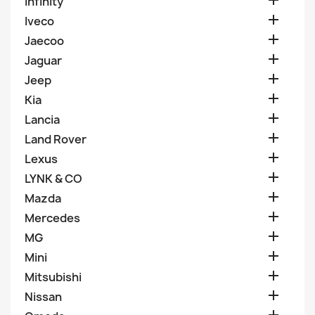

Infinity

Iveco

Jaecoo

Jaguar

Jeep

Kia

Lancia

Land Rover

Lexus

LYNK & CO

Mazda

Mercedes

MG

Mini

Mitsubishi

Nissan