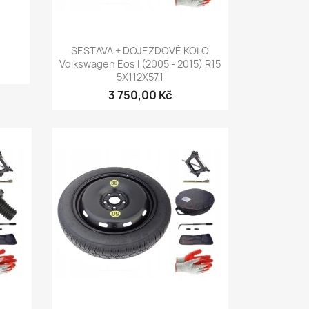
Rychlý náhled

SESTAVA + DOJEZDOVÉ KOLO
Volkswagen Eos I (2005 - 2015) R15
5X112X57,1
3 750,00 Kč