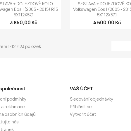
Rychlý náhled
Rychlý náhled


STAVA + DOJEZDOVÉ KOLO
SESTAVA + DOJEZDOVÉ K
wagen Eos I (2005 - 2015) R15
Volkswagen Eos I (2005 - 201
5X112X57,1
5X112X57,1
3 850,00 Kč
4 600,00 Kč
ení 1-12 z 23 položek
společnost
VÁŠ ÚČET
dní podmínky
Sledování objednávky
 a reklamace
Přihlásit se
a osobních údajů
Vytvořit účet
tujte nás
stránek