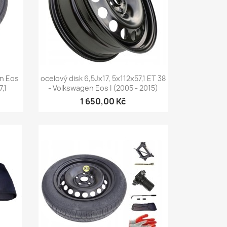
Rychlý náhled

n Eos
ocelový disk 6,5Jx17, 5x112x57,1 ET 38
7,1
- Volkswagen Eos I (2005 - 2015)
1 650,00 Kč