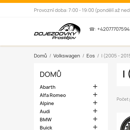
Provozní doba: 7:00 - 19:00 (pondělí až ned
☎:
+42077707594
Domů
Volkswagen
Eos
I (2005 - 201
I
DOMŮ

Abarth

Alfa Romeo
Počet 

Alpine

Audi

BMW

Buick