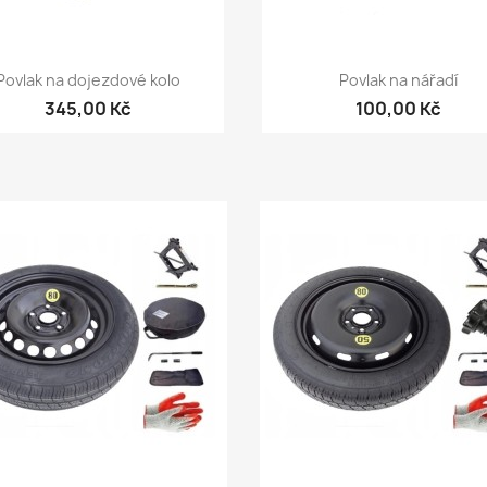
Rychlý náhled
Rychlý náhled


Povlak na dojezdové kolo
Povlak na nářadí
345,00 Kč
100,00 Kč