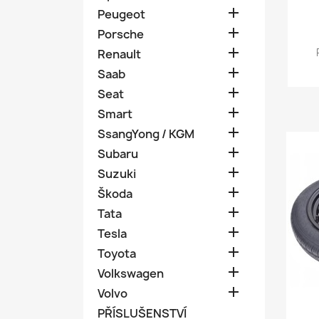

Peugeot

Porsche

Renault

Saab

Seat

Smart

SsangYong / KGM

Subaru

Suzuki

Škoda

Tata

Tesla

Toyota

Volkswagen

Volvo
PŘÍSLUŠENSTVÍ