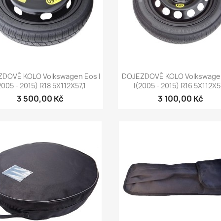
Rychlý náhled
Rychlý náhled


DOVÉ KOLO Volkswagen Eos I
DOJEZDOVÉ KOLO Volkswage
2005 - 2015) R18 5X112X57,1
I(2005 - 2015) R16 5X112X5
3 500,00 Kč
3 100,00 Kč