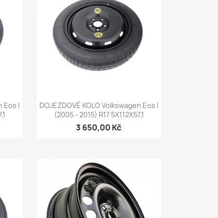
Rychlý náhled

 Eos I
DOJEZDOVÉ KOLO Volkswagen Eos I
,1
(2005 - 2015) R17 5X112X57,1
3 650,00 Kč