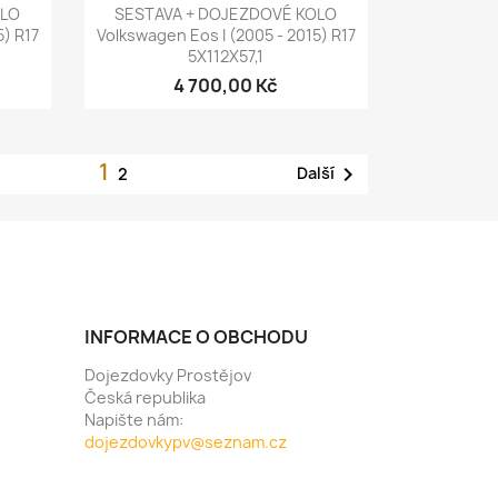
Rychlý náhled

OLO
SESTAVA + DOJEZDOVÉ KOLO
5) R17
Volkswagen Eos I (2005 - 2015) R17
5X112X57,1
4 700,00 Kč
1

Další
2
INFORMACE O OBCHODU
Dojezdovky Prostějov
Česká republika
Napište nám:
dojezdovkypv@seznam.cz