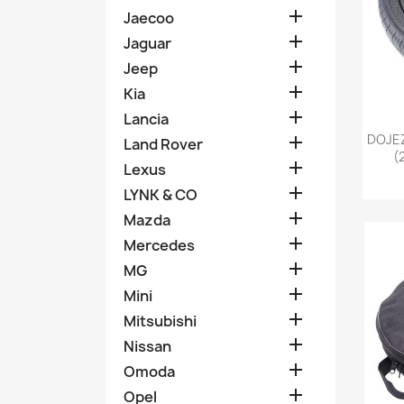

Jaecoo

Jaguar

Jeep

Kia

Lancia
DOJEZ

Land Rover
(

Lexus

LYNK & CO

Mazda

Mercedes

MG

Mini

Mitsubishi

Nissan

Omoda

Opel