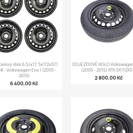
Rychlý náhled
Rychlý náhled


celový disk 6,5Jx17, 5x112x57,1
DOJEZDOVÉ KOLO Volkswagen
38 - Volkswagen Eos I (2005 -
(2005 - 2015) R15 5X112X57
2015)
2 800,00 Kč
6 400,00 Kč