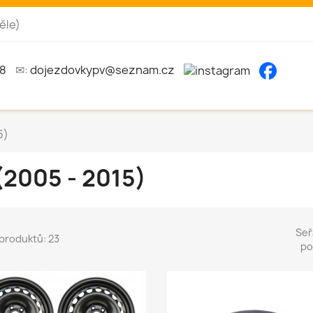
ěle)
8
✉:
dojezdovkypv@seznam.cz
5)
 (2005 - 2015)
Seř
produktů: 23
po