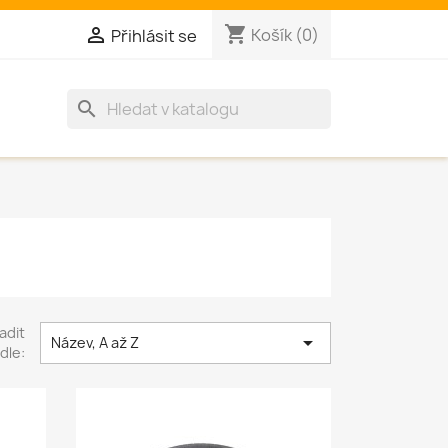
shopping_cart

Košík
(0)
Přihlásit se
search
adit

Název, A až Z
dle: