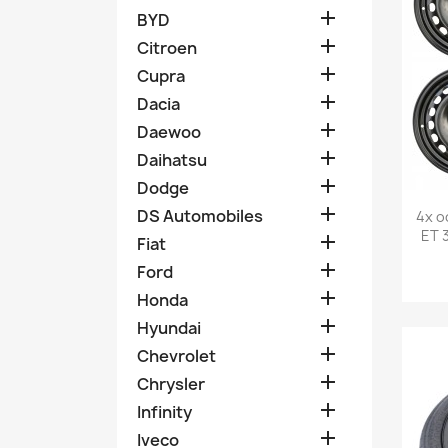

BYD

Citroen

Cupra

Dacia

Daewoo

Daihatsu

Dodge

DS Automobiles
4x o
ET 

Fiat

Ford

Honda

Hyundai

Chevrolet

Chrysler

Infinity

Iveco