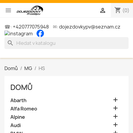
shopping_cart


(0)
☎:
+420777075948
✉:
dojezdovkypv@seznam.cz
search
Domů
MG
HS
DOMŮ

Abarth

Alfa Romeo

Alpine

Audi