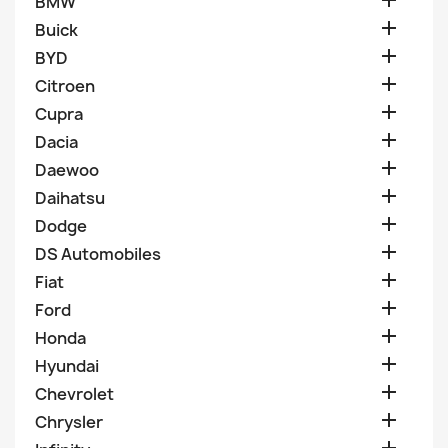

BMW

Buick

BYD

Citroen

Cupra

Dacia

Daewoo

Daihatsu

Dodge

DS Automobiles

Fiat

Ford

Honda

Hyundai

Chevrolet

Chrysler