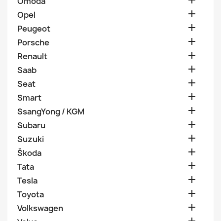

Omoda

Opel

Peugeot

Porsche

Renault

Saab

Seat

Smart

SsangYong / KGM

Subaru

Suzuki

Škoda

Tata

Tesla

Toyota

Volkswagen