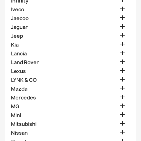

Infinity

Iveco

Jaecoo

Jaguar

Jeep

Kia

Lancia

Land Rover

Lexus

LYNK & CO

Mazda

Mercedes

MG

Mini

Mitsubishi

Nissan