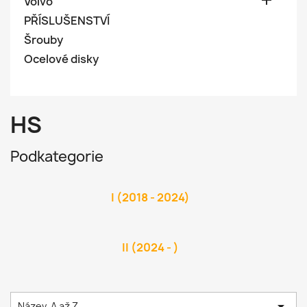

Volvo
PŘÍSLUŠENSTVÍ
Šrouby
Ocelové disky
HS
Podkategorie
I (2018 - 2024)
II (2024 - )

Název, A až Z