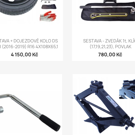
Rychlý náhled
Rychlý náhled


TAVA + DOJEZDOVÉ KOLO DS
SESTAVA - ZVEDÁK 1t, KL
I (2016-2019) R16 4X108X65,1
(17,19,21,23), POVLAK
4 150,00 Kč
780,00 Kč