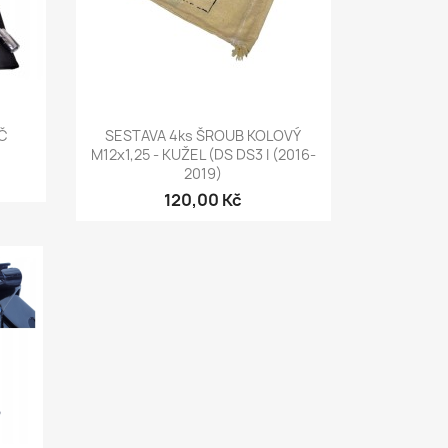
Rychlý náhled

ÍČ
SESTAVA 4ks ŠROUB KOLOVÝ
M12x1,25 - KUŽEL (DS DS3 I (2016-
2019)
120,00 Kč