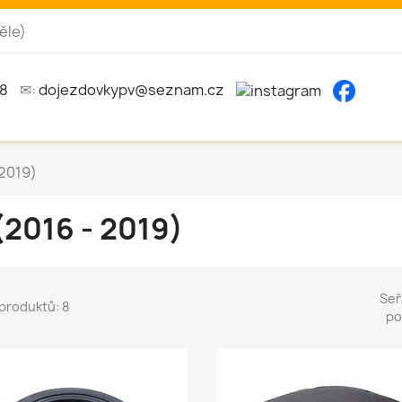
ěle)
8
✉:
dojezdovkypv@seznam.cz
 2019)
 (2016 - 2019)
Seř
produktů: 8
po