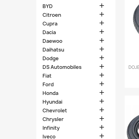

BYD

Citroen

Cupra

Dacia

Daewoo

Daihatsu

Dodge

DS Automobiles
DOJE

Fiat

Ford

Honda

Hyundai

Chevrolet

Chrysler

Infinity

Iveco