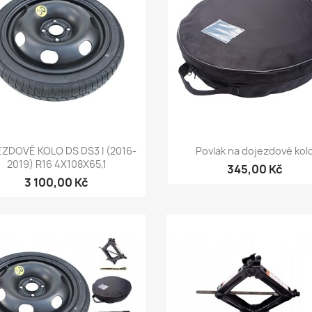
Rychlý náhled
Rychlý náhled


ZDOVÉ KOLO DS DS3 I (2016-
Povlak na dojezdové kol
2019) R16 4X108X65,1
345,00 Kč
3 100,00 Kč