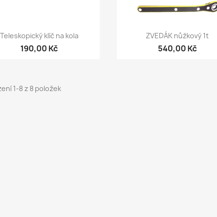
Rychlý náhled
Rychlý náhled


Teleskopický klíč na kola
ZVEDÁK nůžkový 1t
190,00 Kč
540,00 Kč
ení 1-8 z 8 položek