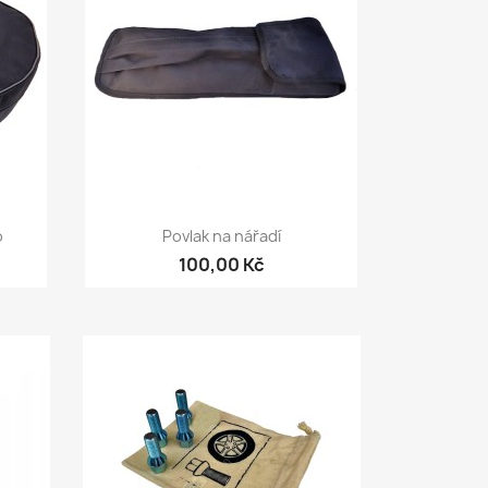
Rychlý náhled

o
Povlak na nářadí
100,00 Kč