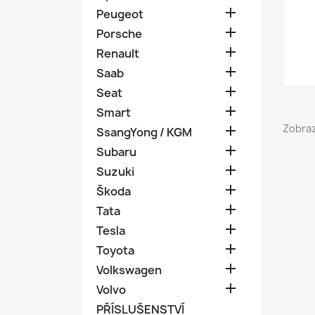

Peugeot

Porsche

Renault

Saab

Seat

Smart
Zobraz

SsangYong / KGM

Subaru

Suzuki

Škoda

Tata

Tesla

Toyota

Volkswagen

Volvo
PŘÍSLUŠENSTVÍ