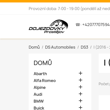
Provozní doba: 7:00 - 19:00 (pondělí až ned
☎:
+42077707594
Domů
DS Automobiles
DS3
I (2016 -
I
DOMŮ

Abarth

Alfa Romeo
Počet 

Alpine

Audi

BMW

Buick