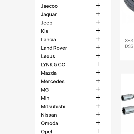

Jaecoo

Jaguar

Jeep

Kia

Lancia
SES
DS3 

Land Rover

Lexus

LYNK & CO

Mazda

Mercedes

MG

Mini

Mitsubishi

Nissan

Omoda

Opel