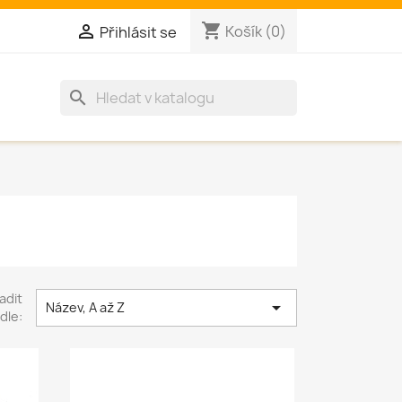
shopping_cart

Košík
(0)
Přihlásit se
search
adit

Název, A až Z
dle: