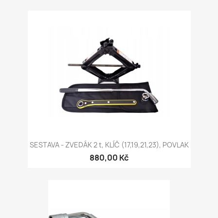
SESTAVA - ZVEDÁK 2 t, KLÍČ (17,19,21,23), POVLAK
880,00 Kč