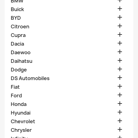

BMW

Buick

BYD

Citroen

Cupra

Dacia

Daewoo

Daihatsu

Dodge

DS Automobiles

Fiat

Ford

Honda

Hyundai

Chevrolet

Chrysler