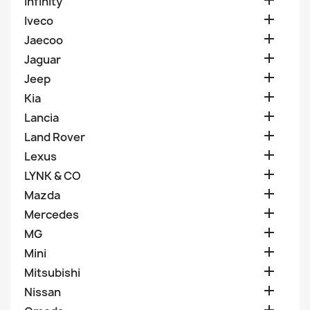

Infinity

Iveco

Jaecoo

Jaguar

Jeep

Kia

Lancia

Land Rover

Lexus

LYNK & CO

Mazda

Mercedes

MG

Mini

Mitsubishi

Nissan