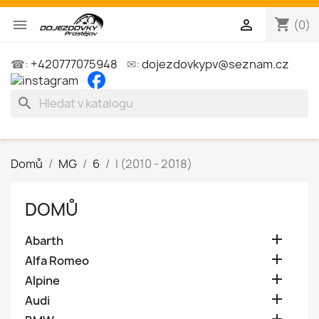
shopping_cart


(0)
☎:
+420777075948
✉:
dojezdovkypv@seznam.cz
search
Domů
MG
6
I (2010 - 2018)
DOMŮ

Abarth

Alfa Romeo

Alpine

Audi