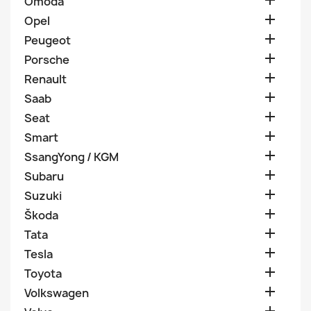

Omoda

Opel

Peugeot

Porsche

Renault

Saab

Seat

Smart

SsangYong / KGM

Subaru

Suzuki

Škoda

Tata

Tesla

Toyota

Volkswagen