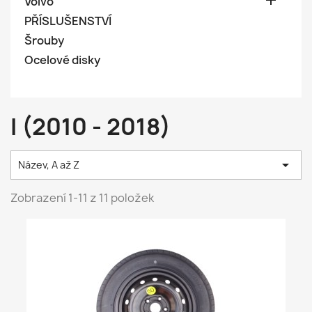

Volvo
PŘÍSLUŠENSTVÍ
Šrouby
Ocelové disky
I (2010 - 2018)

Název, A až Z
Zobrazení 1-11 z 11 položek